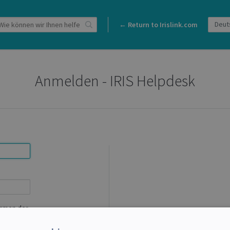
← Return to Irislink.com
Anmelden - IRIS Helpdesk
ahmen der
me zu
der
Si