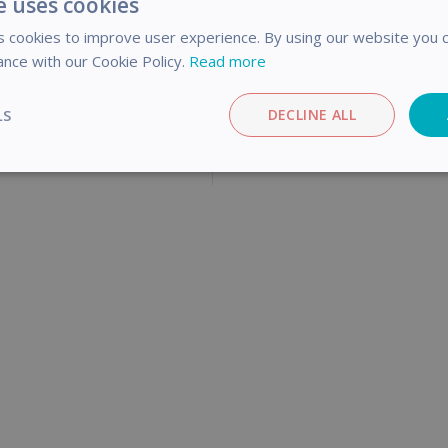
e uses cookies
 cookies to improve user experience. By using our website you c
ance with our Cookie Policy.
Read more
LS
DECLINE ALL
Performance
Targeting
Functionality
trictly necessary
Performance
Targeting
Functionality
Analyti
ookies allow core website functionality such as user login and account management
hout strictly necessary cookies.
Provider / Domain
Expiration
Description
support.irislink.com
Session