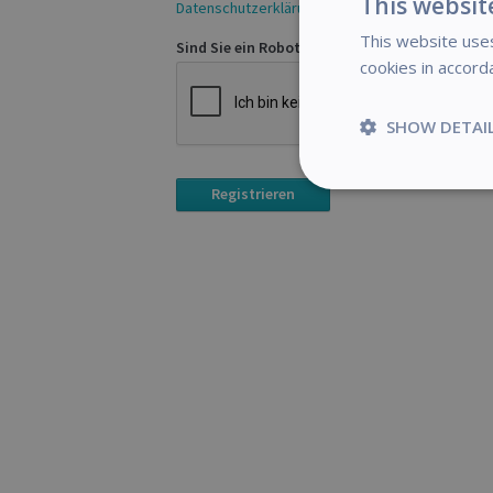
This websit
Datenschutzerklärung
This website uses
Sind Sie ein Roboter?
cookies in accord
SHOW DETAI
Strictly
necessary
S
Strictly necessary c
be used properly wit
Name
novo_vt