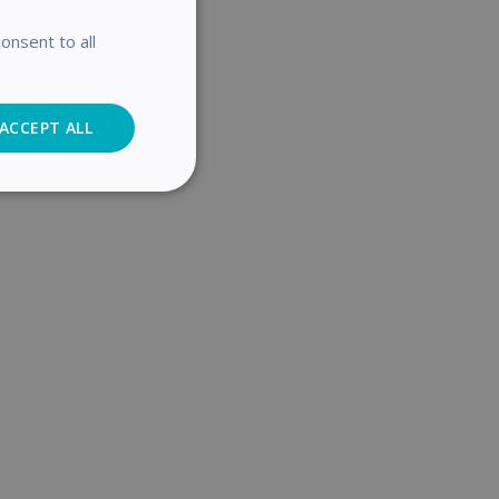
Anmelden
onsent to all
ACCEPT ALL
Analytics
cs
. The website cannot