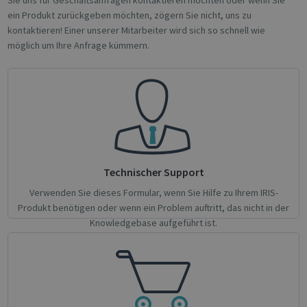
Sie uns für Geschäftsanfragen kontaktieren möchten oder wenn Sie
data for the
Youtu
ein Produkt zurückgeben möchten, zögern Sie nicht, uns zu
sites
interf
analytics
kontaktieren! Einer unserer Mitarbeiter wird sich so schnell wie
reports.
bcookie
1 year
This is
Microsoft
möglich um Ihre Anfrage kümmern.
Micro
Corporation
_ga_Y21B1CJBSQ
.irislink.com
1 year 1
This cookie
1st pa
.linkedin.com
month
is used by
cookie
Google
sharin
Analytics to
conten
persist
websit
session
social
state.
lidc
1 day
This is
Microsoft
_ga_XNJS6PHT1N
.irislink.com
1 year 1
This cookie
Micro
Corporation
month
is used by
1st pa
.linkedin.com
Google
cookie
Analytics to
ensur
Technischer Support
persist
prope
session
functi
state.
this w
Verwenden Sie dieses Formular, wenn Sie Hilfe zu Ihrem IRIS-
Produkt benötigen oder wenn ein Problem auftritt, das nicht in der
optiMonkSession
support.irislink.com
Session
We sto
Sessio
Knowledgebase aufgeführt ist.
here, 
the cu
sessio
visitor
cookie
after 
curre
sessio