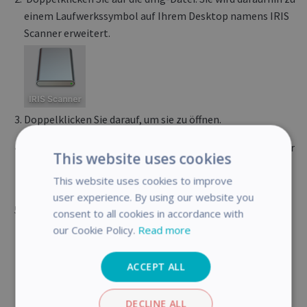
einem Laufwerkssymbol auf Ihrem Desktop namens IRIS
Scanner erweitert.
Doppelklicken Sie darauf, um sie zu öffnen.
Klicken Sie mit der rechten Maustaste oder bei gedrückter
This website uses cookies
Control-Taste auf die IRIS SCANNER.pkg, um sie zu
This website uses cookies to improve
installieren.
user experience. By using our website you
Sie erhalten eine Meldung, dass die Systemerweiterung
consent to all cookies in accordance with
blockiert ist. (Dies ist eine gute Nachricht.)
our Cookie Policy.
Read more
ACCEPT ALL
DECLINE ALL