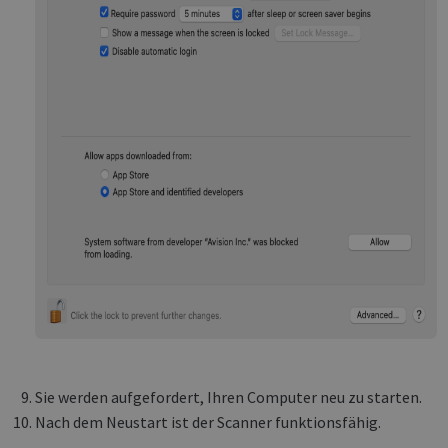
novo_vt
support.irislink.com
Session
VISITOR_PRIVACY_METADATA
5 month
YouTube
4 weeks
.youtube.com
Google
Privacy Policy
Sie werden aufgefordert, Ihren Computer neu zu starten.
CookieScriptConsent
1 month
CookieScript
Nach dem Neustart ist der Scanner funktionsfähig.
support.irislink.com