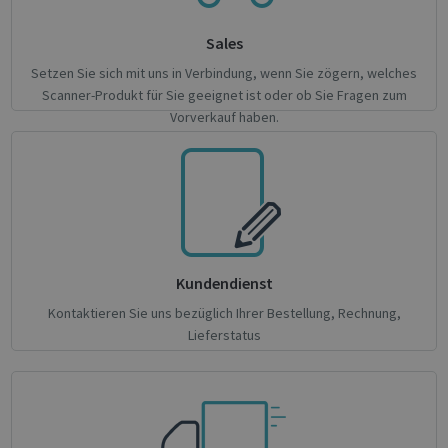
IDE
1 year 3
This c
Google LLC
weeks
set by
.doubleclick.net
Sales
Double
and ca
out
Setzen Sie sich mit uns in Verbindung, wenn Sie zögern, welches
infor
Scanner-Produkt für Sie geeignet ist oder ob Sie Fragen zum
about
end u
Vorverkauf haben.
the we
and a
advert
that t
user 
seen 
visitin
said w
YSC
Session
This c
Google LLC
set by
.youtube.com
Kundendienst
YouTu
track 
embe
Kontaktieren Sie uns bezüglich Ihrer Bestellung, Rechnung,
videos
Lieferstatus
li_gc
5 months
Used t
LinkedIn
4 weeks
guest
Corporation
to the
.linkedin.com
cookie
non-es
purpo