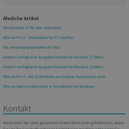
Universal
adver
b
Analytics -
effici
o
which is a
across
significant
websit
Ähnliche Artikel
o
update to
their 
Google's
k
more
Wie Readiris 17 für Mac aktivieren
_fbp
2 months
Used 
Meta Platform Inc.
commonly
4 weeks
to del
.irislink.com
used
series
IRIScan Pro 5 – Installation für PC und Mac
analytics
adver
service.
produ
VSL-Verbindungsproblem für Mac
This cookie
as rea
is used to
biddi
distinguish
third 
Ändern verfügbarer Ausgabeformate für Readiris 17 (Mac)
unique
advert
users by
Ändern verfügbarer Ausgabeformate für Readiris 16 (Mac)
assigning a
VISITOR_INFO1_LIVE
5 months
This c
Google LLC
randomly
4 weeks
set by
.youtube.com
generated
Youtu
IRIScan Pro 5 - Die SCAN-Taste am Scanner funktioniert nicht
number as
keep t
a client
user
IRIScan Express\Executive 4 - Installation für Windows
identifier. It
prefe
is included
for Y
in each
video
page
embed
request in
sites;i
Kontakt
a site and
deter
used to
wheth
calculate
websit
visitor,
is usi
Wenn einer der oben genannten Artikel Ihnen nicht geholfen hat, wenn
session and
new o
campaign
versio