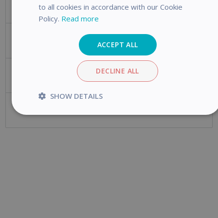
Sales
to all cookies in accordance with our Cookie
Policy.
Read more
Servicio al cliente
ACCEPT ALL
DECLINE ALL
Solicitudes de devolución
SHOW DETAILS
Cancelar un pedido (Menos de 30 días)
Strictly
Performance
Targeting
necessary
Functionality
Analytics