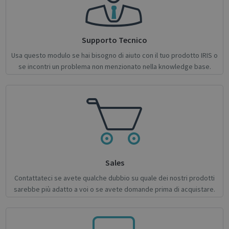
Targeting
Functionality
Analytics
Strictly necessary cookies allow core website
functionality such as user login and account
Supporto Tecnico
management. The website cannot be used
properly without strictly necessary cookies.
Usa questo modulo se hai bisogno di aiuto con il tuo prodotto IRIS o
Name
Provider / Domain
Expiratio
se incontri un problema non menzionato nella knowledge base.
novo_vt
support.irislink.com
Session
VISITOR_PRIVACY_METADATA
5 month
YouTube
4 weeks
.youtube.com
Sales
Contattateci se avete qualche dubbio su quale dei nostri prodotti
sarebbe più adatto a voi o se avete domande prima di acquistare.
Google
Privacy Policy