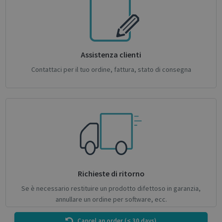
CookieScriptConsent
1 month
CookieScript
Assistenza clienti
support.irislink.com
Contattaci per il tuo ordine, fattura, stato di consegna
Richieste di ritorno
novo_sessionid
.support.irislink.com
Session
Se è necessario restituire un prodotto difettoso in garanzia,
annullare un ordine per software, ecc.
Cancel an order (< 30 days)