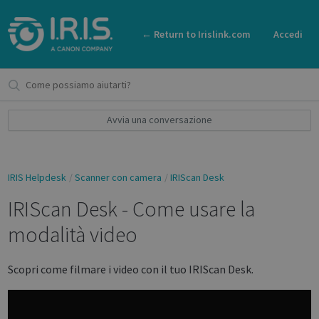
← Return to Irislink.com
Accedi
Avvia una conversazione
IRIS Helpdesk
Scanner con camera
IRIScan Desk
IRIScan Desk - Come usare la
modalità video
Scopri come filmare i video con il tuo IRIScan Desk.