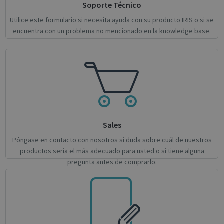
Soporte Técnico
Utilice este formulario si necesita ayuda con su producto IRIS o si se
encuentra con un problema no mencionado en la knowledge base.
novo_sessionid
.support.irislink.com
Session
Provider /
Name
Expiration
Description
Name
Domain
Provider / Domain
Expiration
Descri
Sales
Provider /
Name
Expiration
Description
_ga
_gcl_au
1 year 1
2 months
This cookie
Used 
Google LLC
Google LLC
Domain
month
4 weeks
name is
Googl
.irislink.com
.irislink.com
Póngase en contacto con nosotros si duda sobre cuál de nuestros
associated
AdSen
__Secure-
.youtube.com
5 months
productos sería el más adecuado para usted o si tiene alguna
with
exper
ROLLOUT_TOKEN
4 weeks
Google
with
pregunta antes de comprarlo.
Universal
adver
Analytics -
effici
which is a
across
significant
websit
update to
their 
Google's
more
_fbp
2 months
Used 
Meta Platform Inc.
commonly
4 weeks
to del
.irislink.com
used
series