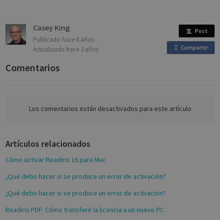
Targeting
Functionality
Analytics
Casey King
Post
Publicado
hace 8 años
Compartir
o
Actualizado
hace 3 años
n
Comentarios
F
a
Strictly necessary
Performance
c
Targeting
Functionality
Analytics
e
Los comentarios están desactivados para este artículo
Strictly necessary cookies allow core website
b
functionality such as user login and account
o
management. The website cannot be used
properly without strictly necessary cookies.
Artículos relacionados
o
k
Name
Provider / Domain
Expiratio
Cómo activar Readiris 16 para Mac
novo_vt
support.irislink.com
Session
¿Qué debo hacer si se produce un error de activación?
VISITOR_PRIVACY_METADATA
5 month
YouTube
4 weeks
.youtube.com
¿Qué debo hacer si se produce un error de activación?
Readiris PDF: Cómo transferir la licencia a un nuevo PC