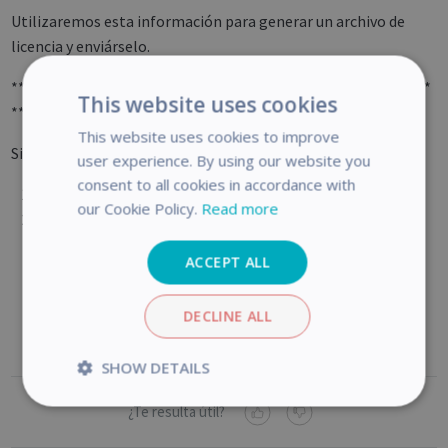
Utilizaremos esta información para generar un archivo de
licencia y enviárselo.
************************************************************
This website uses cookies
************************
This website uses cookies to improve
Si el servicio de soporte le envía un archivo de licencia:
user experience. By using our website you
consent to all cookies in accordance with
Inicie Readiris.
our Cookie Policy.
Read more
Haga clic en el botón
Importar un archivo de licencia
y
seleccione el archivo
lservrc
que haya guardado en el Mac.
ACCEPT ALL
DECLINE ALL
SHOW DETAILS
Strictly
Performance
¿Te resulta útil?
necessary