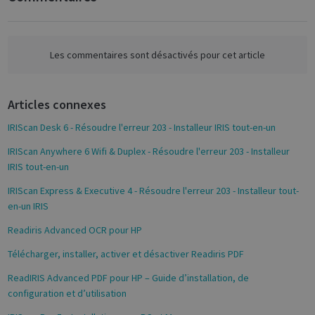
F
management. The website cannot be used
properly without strictly necessary cookies.
a
c
Name
Provider / Domain
Expiratio
e
Les commentaires sont désactivés pour cet article
novo_vt
support.irislink.com
Session
b
VISITOR_PRIVACY_METADATA
5 month
YouTube
o
4 weeks
.youtube.com
Articles connexes
o
k
IRIScan Desk 6 - Résoudre l'erreur 203 - Installeur IRIS tout-en-un
IRIScan Anywhere 6 Wifi & Duplex - Résoudre l'erreur 203 - Installeur
IRIS tout-en-un
IRIScan Express & Executive 4 - Résoudre l'erreur 203 - Installeur tout-
en-un IRIS
Readiris Advanced OCR pour HP
Google
Privacy Policy
Télécharger, installer, activer et désactiver Readiris PDF
ReadIRIS Advanced PDF pour HP – Guide d’installation, de
configuration et d’utilisation