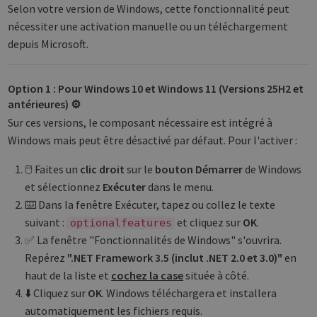
Selon votre version de Windows, cette fonctionnalité peut
nécessiter une activation manuelle ou un téléchargement
depuis Microsoft.
Option 1 : Pour Windows 10 et Windows 11 (Versions 25H2 et
antérieures) ⚙️
Sur ces versions, le composant nécessaire est intégré à
Windows mais peut être désactivé par défaut. Pour l'activer :
🖱️ Faites un
clic droit
sur le
bouton Démarrer
de Windows
et sélectionnez
Exécuter
dans le menu.
⌨️ Dans la fenêtre Exécuter, tapez ou collez le texte
suivant :
et cliquez sur
OK
.
optionalfeatures
✅ La fenêtre "Fonctionnalités de Windows" s'ouvrira.
Repérez
".NET Framework 3.5 (inclut .NET 2.0 et 3.0)"
en
haut de la liste et
cochez la case
située à côté.
⬇️ Cliquez sur
OK
. Windows téléchargera et installera
automatiquement les fichiers requis.