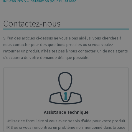
IRIScan Pro 5 – Installation pour PC et Mac
CookieScriptConsent
1 month
CookieScript
support.irislink.com
Contactez-nous
Si l'un des articles ci-dessus ne vous a pas aidé, si vous cherchez à
nous contacter pour des questions presales ou si vous voulez
retourner un produit, n'hésitez pas à nous contacter! Un de nos agents
s'occupera de votre demande dès que possible.
novo_sessionid
.support.irislink.com
Session
Assistance Technique
Provider /
Name
Expiration
Description
Utilisez ce formulaire si vous avez besoin d'aide pour votre produit
Name
Domain
Provider / Domain
Expiration
Descri
IRIS ou si vous rencontrez un problème non mentionné dans la base
Provider /
Name
Expiration
Description
_ga
_gcl_au
1 year 1
2 months
This cookie
Used 
Google LLC
Google LLC