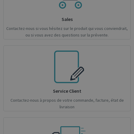
Sales
Strictly necessary
Performance
Contactez-nous si vous hésitez sur le produit qui vous conviendrait,
Targeting
Functionality
Analytics
ou si vous avez des questions sur la prévente.
Strictly necessary cookies allow core website
functionality such as user login and account
management. The website cannot be used
properly without strictly necessary cookies.
Name
Provider / Domain
Expiratio
novo_vt
support.irislink.com
Session
VISITOR_PRIVACY_METADATA
5 month
YouTube
4 weeks
.youtube.com
Service Client
Contactez-nous à propos de votre commande, facture, état de
livraison