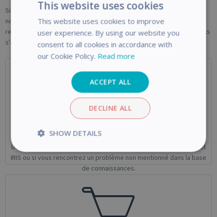
This website uses cookies
Si l'un des articles ci-dessus ne vous a pas aidé, si vous cherchez à
This website uses cookies to improve
nous contacter pour des questions presales ou si vous voulez
retourner un produit, n'hésitez pas à nous contacter! Un de nos agents
user experience. By using our website you
s'occupera de votre demande dès que possible.
consent to all cookies in accordance with
our Cookie Policy.
Read more
ACCEPT ALL
DECLINE ALL
Assistance Technique
SHOW DETAILS
Utilisez ce formulaire si vous avez besoin d'aide pour votre produit
Strictly
Performance
IRIS ou si vous rencontrez un problème non mentionné dans la base
necessary
de connaissances.
Targeting
Functionality
Analytics