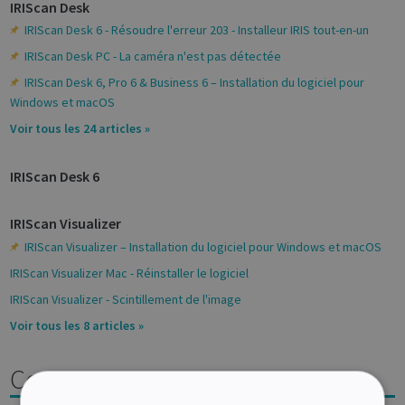
IRIScan Desk
IRIScan Desk 6 - Résoudre l'erreur 203 - Installeur IRIS tout-en-un
IRIScan Desk PC - La caméra n'est pas détectée
IRIScan Desk 6, Pro 6 & Business 6 – Installation du logiciel pour
Windows et macOS
Voir tous les 24 articles »
IRIScan Desk 6
IRIScan Visualizer
IRIScan Visualizer – Installation du logiciel pour Windows et macOS
IRIScan Visualizer Mac - Réinstaller le logiciel
IRIScan Visualizer - Scintillement de l'image
Voir tous les 8 articles »
Contactez-nous