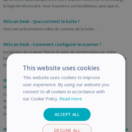
le logiciel nécessaire. Vous trouverez cet installateur, ainsi que d...
IRIScan Desk - Que contient la boîte ?
Voici une présentation vidéo du contenu de la boîte....
IRIScan Desk - Comment configurer le scanner ?
Installation du scanner Placez le tapis de numérisation sur votre
bureau à côté de votre ordinateur, puis placez l'IRIScan™ Desk tout en
haut du tapis (au niveau des marques dessinées sur celui-ci). A...
This website uses cookies
This website uses cookies to improve
IRIScan Desk - Comment optimiser les résultats de la
user experience. By using our website you
numérisation ?
consent to all cookies in accordance with
Correction des bords La correction des bords peut avoir une
our Cookie Policy.
Read more
incidence sur les images du document. En effet, la couleur noire peut
être détectée comme une zone à masquer. Masquage des doigts
(mode Liv...
ACCEPT ALL
IRIScan Desk - Comment numériser un document d'une seule
DECLINE ALL