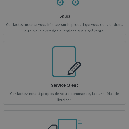
Sales
Contactez-nous si vous hésitez sur le produit qui vous conviendrait,
ou si vous avez des questions sur la prévente.
novo_sessionid
.support.irislink.com
Session
Service Client
Contactez-nous à propos de votre commande, facture, état de
Provider /
livraison
Name
Expiration
Description
Name
Domain
Provider / Domain
Expiration
Descri
Provider /
Name
Expiration
Description
_ga
_gcl_au
1 year 1
2 months
This cookie
Used 
Google LLC
Google LLC
Domain
month
4 weeks
name is
Googl
.irislink.com
.irislink.com
associated
AdSen
__Secure-
.youtube.com
5 months
with
exper
ROLLOUT_TOKEN
4 weeks
Google
with