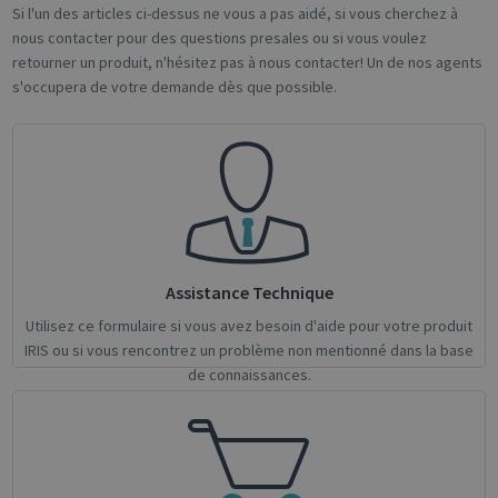
Si l'un des articles ci-dessus ne vous a pas aidé, si vous cherchez à
novo_vt
support.irislink.com
Session
nous contacter pour des questions presales ou si vous voulez
VISITOR_PRIVACY_METADATA
5 month
YouTube
retourner un produit, n'hésitez pas à nous contacter! Un de nos agents
4 weeks
.youtube.com
s'occupera de votre demande dès que possible.
Assistance Technique
Google
Utilisez ce formulaire si vous avez besoin d'aide pour votre produit
Privacy Policy
IRIS ou si vous rencontrez un problème non mentionné dans la base
de connaissances.
CookieScriptConsent
1 month
CookieScript
support.irislink.com