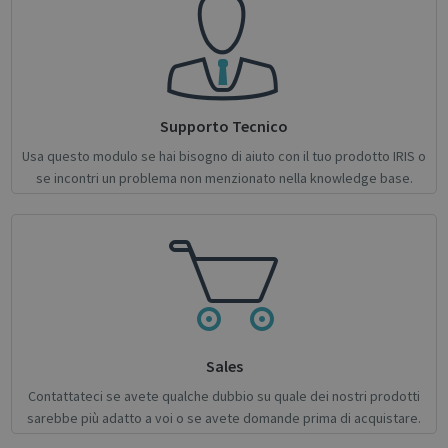
Strictly necessary
Performance
Targeting
Functionality
Analytics
Strictly necessary cookies allow core website
functionality such as user login and account
management. The website cannot be used
properly without strictly necessary cookies.
Supporto Tecnico
Name
Provider / Domain
Expiratio
Usa questo modulo se hai bisogno di aiuto con il tuo prodotto IRIS o
se incontri un problema non menzionato nella knowledge base.
novo_vt
support.irislink.com
Session
VISITOR_PRIVACY_METADATA
5 month
YouTube
4 weeks
.youtube.com
Sales
Contattateci se avete qualche dubbio su quale dei nostri prodotti
sarebbe più adatto a voi o se avete domande prima di acquistare.
Google