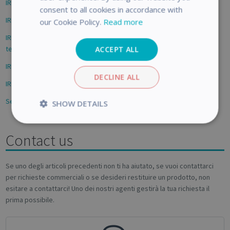
IRISPen Air 8 - Come tradurre
consent to all cookies in accordance with
IRIScan Book 7 - Come calibrare lo scanner
our Cookie Policy.
Read more
IRISPen Reader/Air 8 - Come utilizzare le funzioni di registrazione in
tempo reale e dislessia
ACCEPT ALL
IRIScan Desk - Come ottimizzare i risultati della scansione
DECLINE ALL
IRIScan Anywhere 6 - Sono presenti righe sul documento scansionato
Selezionare manualmente lo scanner (Windows)
SHOW DETAILS
Strictly
Performance
necessary
Contact us
Se uno degli articoli precedenti non ti ha aiutato, se vuoi contattarci
Targeting
Functionality
Analytics
per richieste commerciali o se desideri restituire un prodotto, non
esitare a contattarci! Uno dei nostri agenti gestirà la tua richiesta il
prima possibile.