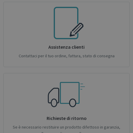
Privacy Policy
CookieScriptConsent
1 month
CookieScript
support.irislink.com
Assistenza clienti
Contattaci per il tuo ordine, fattura, stato di consegna
novo_sessionid
.support.irislink.com
Session
Richieste di ritorno
Se è necessario restituire un prodotto difettoso in garanzia,