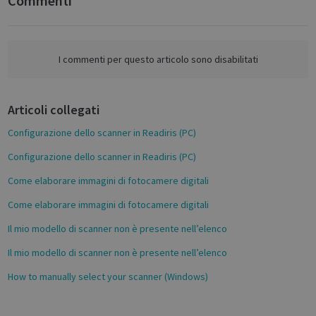
Commenti
F
Name
Provider / Domain
Expiratio
a
novo_vt
support.irislink.com
Session
c
VISITOR_PRIVACY_METADATA
5 month
YouTube
e
I commenti per questo articolo sono disabilitati
4 weeks
.youtube.com
b
o
Articoli collegati
o
k
Configurazione dello scanner in Readiris (PC)
Configurazione dello scanner in Readiris (PC)
Come elaborare immagini di fotocamere digitali
Come elaborare immagini di fotocamere digitali
Google
Il mio modello di scanner non è presente nell’elenco
Privacy Policy
Il mio modello di scanner non è presente nell’elenco
How to manually select your scanner (Windows)
CookieScriptConsent
1 month
CookieScript