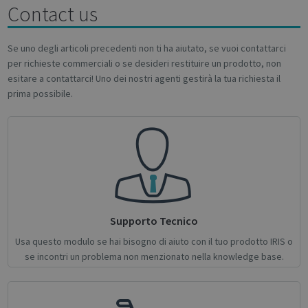
Contact us
support.irislink.com
Se uno degli articoli precedenti non ti ha aiutato, se vuoi contattarci
per richieste commerciali o se desideri restituire un prodotto, non
esitare a contattarci! Uno dei nostri agenti gestirà la tua richiesta il
prima possibile.
novo_sessionid
.support.irislink.com
Session
Supporto Tecnico
Usa questo modulo se hai bisogno di aiuto con il tuo prodotto IRIS o
Provider /
se incontri un problema non menzionato nella knowledge base.
Name
Expiration
Description
Name
Domain
Provider / Domain
Expiration
Descri
Provider /
Name
Expiration
Description
_ga
_gcl_au
1 year 1
2 months
This cookie
Used 
Google LLC
Google LLC
Domain
month
4 weeks
name is
Googl
.irislink.com
.irislink.com
associated
AdSen