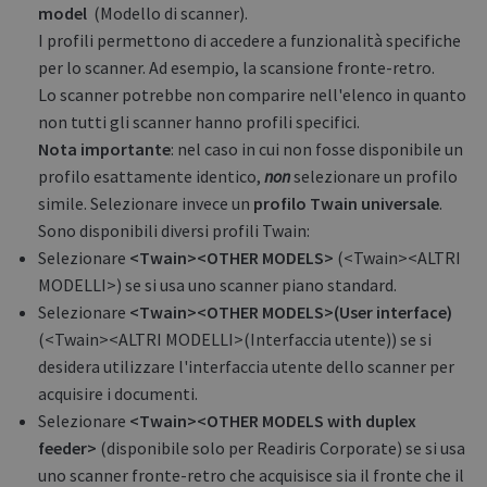
model
(Modello di scanner).
I profili permettono di accedere a funzionalità specifiche
per lo scanner. Ad esempio, la scansione fronte-retro.
Lo scanner potrebbe non comparire nell'elenco in quanto
non tutti gli scanner hanno profili specifici.
Nota importante
: nel caso in cui non fosse disponibile un
profilo esattamente identico,
non
selezionare un profilo
simile. Selezionare invece un
profilo Twain universale
.
Sono disponibili diversi profili Twain:
Selezionare
<Twain><OTHER MODELS>
(<Twain><ALTRI
MODELLI>) se si usa uno scanner piano standard.
Selezionare
<Twain><OTHER MODELS>(User interface)
(<Twain><ALTRI MODELLI>(Interfaccia utente)) se si
desidera utilizzare l'interfaccia utente dello scanner per
acquisire i documenti.
Selezionare
<Twain><OTHER MODELS with duplex
feeder>
(disponibile solo per Readiris Corporate) se si usa
uno scanner fronte-retro che acquisisce sia il fronte che il