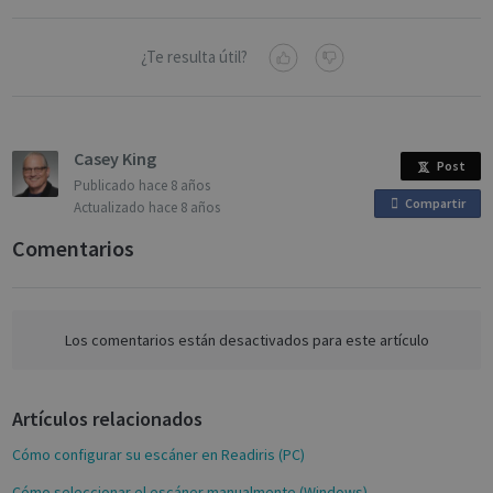
¿Te resulta útil?
Casey King
Post
Publicado
hace 8 años
Compartir
o
Actualizado
hace 8 años
Google
n
Comentarios
Privacy Policy
F
a
c
e
Los comentarios están desactivados para este artículo
b
CookieScriptConsent
1 month
CookieScript
o
support.irislink.com
Artículos relacionados
o
k
Cómo configurar su escáner en Readiris (PC)
Cómo seleccionar el escáner manualmente (Windows)