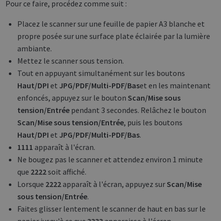
Pour ce faire, procédez comme suit :
Placez le scanner sur une feuille de papier A3 blanche et
propre posée sur une surface plate éclairée par la lumière
ambiante.
Mettez le scanner sous tension.
Tout en appuyant simultanément sur les boutons
Haut/DPI
et
JPG/PDF/Multi-PDF/Bas
et en les maintenant
enfoncés, appuyez sur le bouton
Scan/Mise sous
tension/Entrée
pendant 3 secondes. Relâchez le bouton
Scan/Mise sous tension/Entrée
, puis les boutons
Haut/DPI
et
JPG/PDF/Multi-PDF/Bas
.
1111
apparaît à l'écran.
Ne bougez pas le scanner et attendez environ 1 minute
que
2222
soit affiché.
Lorsque
2222
apparaît à l'écran, appuyez sur
Scan/Mise
sous tension/Entrée
.
Faites glisser lentement le scanner de haut en bas sur le
papier jusqu'à ce que
3333
apparaisse à l'écran.