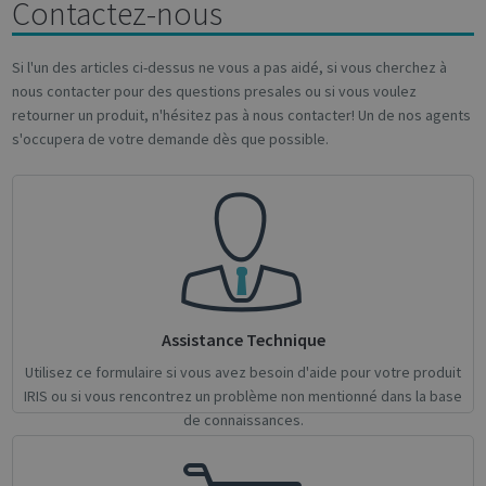
Contactez-nous
Si l'un des articles ci-dessus ne vous a pas aidé, si vous cherchez à
nous contacter pour des questions presales ou si vous voulez
Strictly necessary
Performance
retourner un produit, n'hésitez pas à nous contacter! Un de nos agents
Targeting
Functionality
Analytics
s'occupera de votre demande dès que possible.
Strictly necessary cookies allow core website
functionality such as user login and account
management. The website cannot be used
properly without strictly necessary cookies.
Name
Provider / Domain
Expiratio
novo_vt
support.irislink.com
Session
VISITOR_PRIVACY_METADATA
5 month
YouTube
Assistance Technique
4 weeks
.youtube.com
Utilisez ce formulaire si vous avez besoin d'aide pour votre produit
IRIS ou si vous rencontrez un problème non mentionné dans la base
de connaissances.