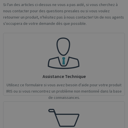
Si l'un des articles ci-dessus ne vous a pas aidé, si vous cherchez à
nous contacter pour des questions presales ou si vous voulez
Google
retourner un produit, n'hésitez pas à nous contacter! Un de nos agents
Privacy Policy
s'occupera de votre demande dès que possible.
CookieScriptConsent
1 month
CookieScript
support.irislink.com
Assistance Technique
Utilisez ce formulaire si vous avez besoin d'aide pour votre produit
IRIS ou si vous rencontrez un problème non mentionné dans la base
de connaissances.