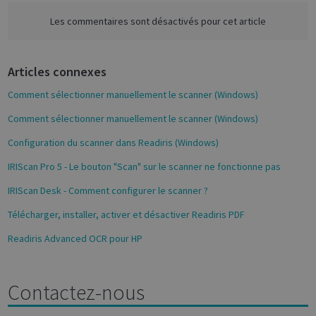
c
e
Les commentaires sont désactivés pour cet article
b
o
Strictly necessary
Performance
Articles connexes
o
Targeting
Functionality
Analytics
k
Comment sélectionner manuellement le scanner (Windows)
Strictly necessary cookies allow core website
functionality such as user login and account
Comment sélectionner manuellement le scanner (Windows)
management. The website cannot be used
properly without strictly necessary cookies.
Configuration du scanner dans Readiris (Windows)
Name
Provider / Domain
Expiratio
IRIScan Pro 5 - Le bouton "Scan" sur le scanner ne fonctionne pas
novo_vt
support.irislink.com
Session
IRIScan Desk - Comment configurer le scanner ?
VISITOR_PRIVACY_METADATA
5 month
YouTube
4 weeks
.youtube.com
Télécharger, installer, activer et désactiver Readiris PDF
Readiris Advanced OCR pour HP
Contactez-nous