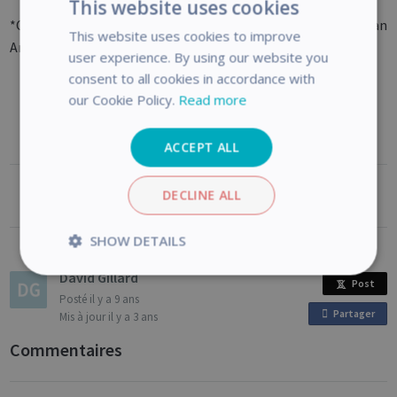
This website uses cookies
*Ce n'est pas le cas des scanners IRISCard Anywhere, IRIScan
This website uses cookies to improve
Anywhere et IRIScan Book.
user experience. By using our website you
consent to all cookies in accordance with
our Cookie Policy.
Read more
ACCEPT ALL
DECLINE ALL
Utile ?
SHOW DETAILS
David Gillard
Strictly
Performance
Post
necessary
Posté
il y a 9 ans
Partager
o
Mis à jour
il y a 3 ans
n
Commentaires
F
Targeting
Functionality
Analytics
a