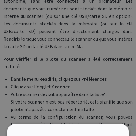
autonome, sans être connectés à un ordinateur. Les
documents que vous numérisez sont stockés dans la mémoire
interne du scanner (ou sur une clé USB/carte SD en option).
Les documents stockés dans la mémoire (ou sur la clé
USB/carte SD) peuvent être directement chargés dans
Readiris lorsque vous connectez le scanner ou que vous insérez
la carte SD ou la clé USB dans votre Mac.
Pour vérifier si le pilote du scanner a été correctement
installé
:
Dans le menu
Readiris
, cliquez sur
Préférences
.
Cliquez sur l'onglet
Scanner
.
Votre scanner devrait apparaître dans la liste*.
Si votre scanner n'est pas répertorié, cela signifie que son
pilote n'a pas été correctement installé.
Au terme de la configuration du scanner, vous pouvez
lancer la numérisation à l'aide des paramètres par défaut
du scanner.