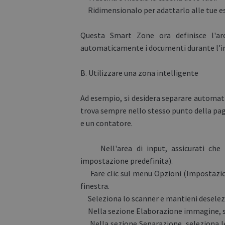
Ridimensionalo per adattarlo alle tue e
Questa Smart Zone ora definisce l'are
automaticamente i documenti durante l'i
B. Utilizzare una zona intelligente
Ad esempio, si desidera separare automati
trova sempre nello stesso punto della pagi
e un contatore.
Nell'area di input, assicurati che le 
impostazione predefinita).
Fare clic sul menu Opzioni (Impostazioni
finestra.
Seleziona lo scanner e mantieni deselez
Nella sezione Elaborazione immagine, se
Nella sezione Separazione, seleziona le s