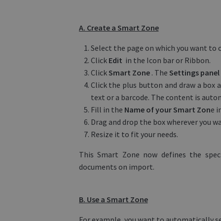
A. Create a Smart Zone
Select the page on which you want to 
Click
Edit
in the Icon bar or Ribbon.
Click
Smart
Zone
. The
Settings
panel
Click the plus button and draw a box 
text or a barcode. The content is auto
Fill in the
Name of your Smart Zon
e i
Drag and drop the box wherever you wa
Resize it to fit your needs.
This Smart Zone now defines the speci
documents on import.
B. Use a Smart Zone
For example, you want to automatically se