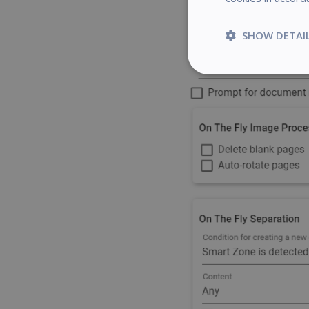
SHOW DETAI
Strictly
necessary
S
Strictly necessary c
be used properly wit
Name
novo_vt
VISITOR_PRIVACY