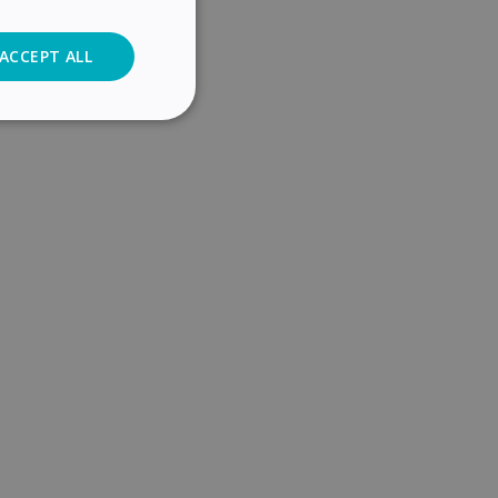
ACCEPT ALL
Analytics
cs
. The website cannot
user's consent and
on with the site. It
sent regarding
ngs, ensuring that
 future sessions.