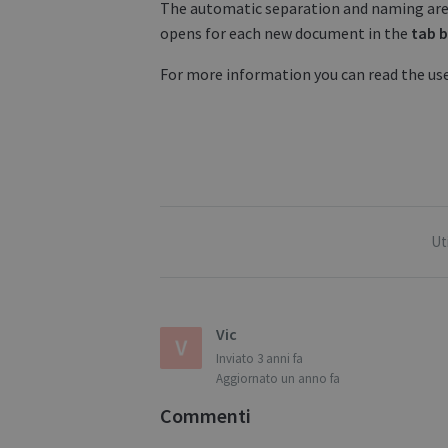
The automatic separation and naming are 
optiMonkSession
opens for each new document in the
tab
b
IDE
For more information you can read the us
YSC
li_gc
Ut
optiMonkClientId
optiMonkClient
Vic
Inviato
3 anni fa
Aggiornato
un anno fa
Commenti