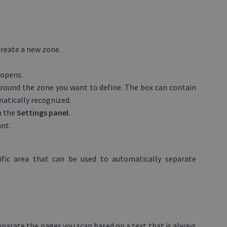
create a new zone.
opens.
around the zone you want to define. The box can contain
matically recognized.
n the
Settings
panel
.
nt.
fic area that can be used to automatically separate
parate the pages you scan based on a text that is always