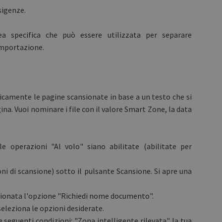
sigenze.
a specifica che può essere utilizzata per separare
mportazione.
camente le pagine scansionate in base a un testo che si
na. Vuoi nominare i file con il valore Smart Zone, la data
operazioni "Al volo" siano abilitate (abilitate per
 di scansione) sotto il pulsante Scansione. Si apre una
ionata l'opzione "Richiedi nome documento".
leziona le opzioni desiderate.
eguenti condizioni: "Zona intelligente rilevata" la tua