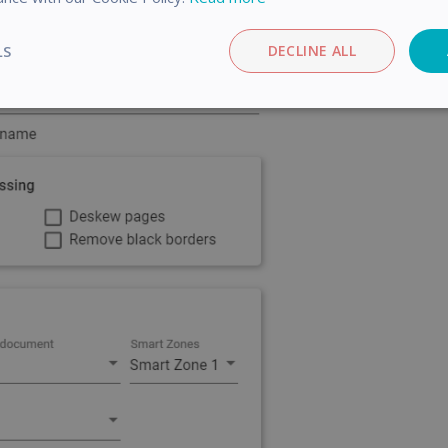
LS
DECLINE ALL
Performance
Targeting
Functionality
trictly necessary
Performance
Targeting
Functionality
Analyti
ookies allow core website functionality such as user login and account management
hout strictly necessary cookies.
Provider / Domain
Expiration
Description
support.irislink.com
Session
_METADATA
5 months
This cookie is used to store the 
YouTube
4 weeks
privacy choices for their interacti
.youtube.com
records data on the visitor's con
various privacy policies and setti
their preferences are honored in