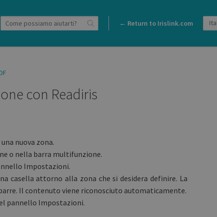
← Return to Irislink.com
DF
one con Readiris
e una nuova zona.
one o nella barra multifunzione.
pannello Impostazioni.
a casella attorno alla zona che si desidera definire. La
 barre. Il contenuto viene riconosciuto automaticamente.
el pannello Impostazioni.