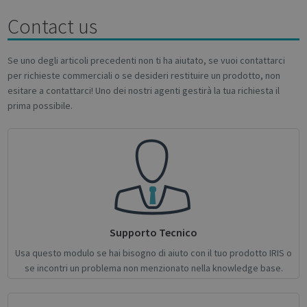
properly without strictly necessary cookies.
Contact us
Name
Provider / Domain
Expiratio
novo_vt
support.irislink.com
Session
Se uno degli articoli precedenti non ti ha aiutato, se vuoi contattarci
VISITOR_PRIVACY_METADATA
5 month
YouTube
4 weeks
.youtube.com
per richieste commerciali o se desideri restituire un prodotto, non
esitare a contattarci! Uno dei nostri agenti gestirà la tua richiesta il
prima possibile.
Google
Privacy Policy
Supporto Tecnico
Usa questo modulo se hai bisogno di aiuto con il tuo prodotto IRIS o
se incontri un problema non menzionato nella knowledge base.