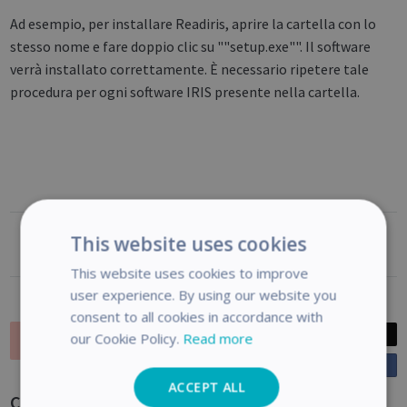
Ad esempio, per installare Readiris, aprire la cartella con lo
stesso nome e fare doppio clic su ""setup.exe"". Il software
verrà installato correttamente. È necessario ripetere tale
procedura per ogni software IRIS presente nella cartella.
This website uses cookies
Utile?
This website uses cookies to improve
user experience. By using our website you
consent to all cookies in accordance with
Vic
Posta
our Cookie Policy.
Read more
Inviato
3 anni fa
Condividi
o
Aggiornato
3 anni fa
ACCEPT ALL
n
Commenti