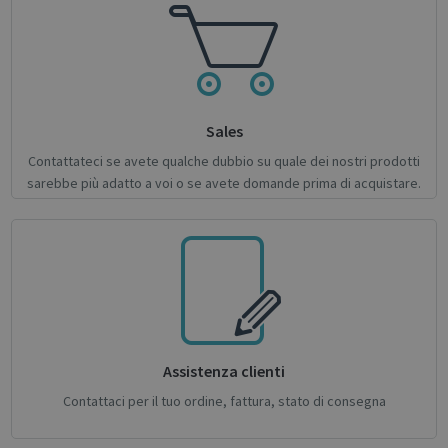
CookieScriptConsent
1 month
CookieScript
support.irislink.com
Sales
Contattateci se avete qualche dubbio su quale dei nostri prodotti
sarebbe più adatto a voi o se avete domande prima di acquistare.
novo_sessionid
.support.irislink.com
Session
Assistenza clienti
Provider /
Name
Expiration
Description
Name
Domain
Provider / Domain
Expiration
Descri
Contattaci per il tuo ordine, fattura, stato di consegna
Provider /
Name
Expiration
Description
_ga
_gcl_au
1 year 1
2 months
This cookie
Used 
Google LLC
Google LLC
Domain
month
4 weeks
name is
Googl
.irislink.com
.irislink.com