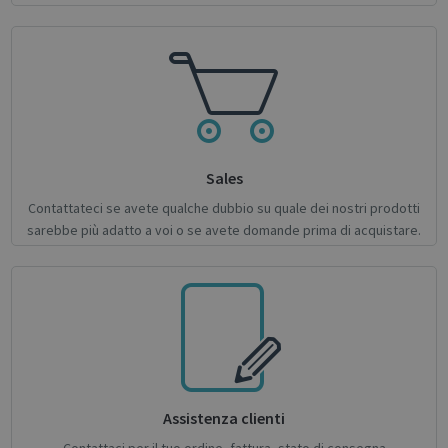
management. The website cannot be used
properly without strictly necessary cookies.
Name
Provider / Domain
Expiratio
novo_vt
support.irislink.com
Session
VISITOR_PRIVACY_METADATA
5 month
YouTube
4 weeks
.youtube.com
Sales
Contattateci se avete qualche dubbio su quale dei nostri prodotti
sarebbe più adatto a voi o se avete domande prima di acquistare.
Google
Privacy Policy
Assistenza clienti