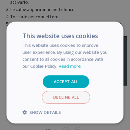
attivarlo.
Le cuffie appariranno nell’elenco.
Toccarle per connettere.
Con la funzione
DYS Text‑to‑Speech
, il testo verrà letto
tramite le cuffie.
This website uses cookies
This website uses cookies to improve
user experience. By using our website you
consent to all cookies in accordance with
our Cookie Policy.
Read more
ACCEPT ALL
DECLINE ALL
SHOW DETAILS
Strictly
Performance
necessary