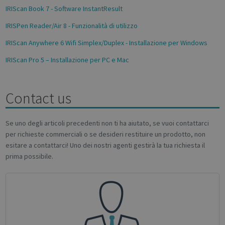
IRIScan Book 7 - Software InstantResult
IRISPen Reader/Air 8 - Funzionalità di utilizzo
IRIScan Anywhere 6 Wifi Simplex/Duplex - Installazione per Windows
IRIScan Pro 5 – Installazione per PC e Mac
Google
Contact us
Privacy Policy
Se uno degli articoli precedenti non ti ha aiutato, se vuoi contattarci
per richieste commerciali o se desideri restituire un prodotto, non
esitare a contattarci! Uno dei nostri agenti gestirà la tua richiesta il
CookieScriptConsent
1 month
CookieScript
prima possibile.
support.irislink.com