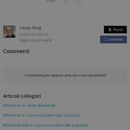
Utile?
Targeting
Functionality
Analytics
Casey King
Posta
Inviato
un anno fa
Condividi
o
Aggiornato
6 mesi fa
n
Commenti
F
Strictly necessary
Performance
a
Targeting
Functionality
Analytics
c
Strictly necessary cookies allow core website
e
I commenti per questo articolo sono disabilitati
functionality such as user login and account
b
management. The website cannot be used
properly without strictly necessary cookies.
o
Articoli collegati
o
Name
Provider / Domain
Expiratio
k
IRISPen Air 8 - Audio Bluetooth
novo_vt
support.irislink.com
Session
VISITOR_PRIVACY_METADATA
5 month
YouTube
IRISPen Air 8 - Come accedere alle scansioni
4 weeks
.youtube.com
IRISPen Reader 8 - Come accedere alle scansioni