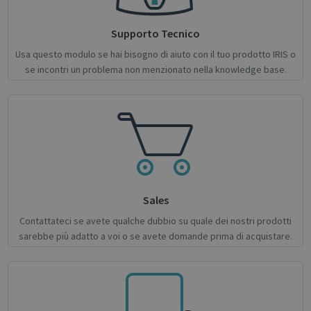
Supporto Tecnico
Usa questo modulo se hai bisogno di aiuto con il tuo prodotto IRIS o
se incontri un problema non menzionato nella knowledge base.
novo_sessionid
.support.irislink.com
Session
Provider /
Name
Expiration
Description
Name
Domain
Provider / Domain
Expiration
Descri
Provider /
Name
Expiration
Description
_ga
_gcl_au
1 year 1
2 months
This cookie
Used 
Google LLC
Google LLC
Domain
Sales
month
4 weeks
name is
Googl
.irislink.com
.irislink.com
associated
AdSen
__Secure-
.youtube.com
5 months
Contattateci se avete qualche dubbio su quale dei nostri prodotti
with
exper
ROLLOUT_TOKEN
4 weeks
Google
with
sarebbe più adatto a voi o se avete domande prima di acquistare.
Universal
adver
Analytics -
effici
which is a
across
significant
websit
update to
their 
Google's
more
_fbp
2 months
Used 
Meta Platform Inc.
commonly