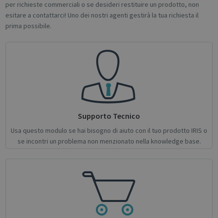
per richieste commerciali o se desideri restituire un prodotto, non
esitare a contattarci! Uno dei nostri agenti gestirà la tua richiesta il
prima possibile.
novo_sessionid
.support.irislink.com
Session
Supporto Tecnico
Usa questo modulo se hai bisogno di aiuto con il tuo prodotto IRIS o
se incontri un problema non menzionato nella knowledge base.
Provider /
Name
Expiration
Description
Name
Domain
Provider / Domain
Expiration
Descri
Provider /
Name
Expiration
Description
_ga
_gcl_au
1 year 1
2 months
This cookie
Used 
Google LLC
Google LLC
Domain
month
4 weeks
name is
Googl
.irislink.com
.irislink.com
associated
AdSen
__Secure-
.youtube.com
5 months
with
exper
ROLLOUT_TOKEN
4 weeks
Google
with
Universal
adver