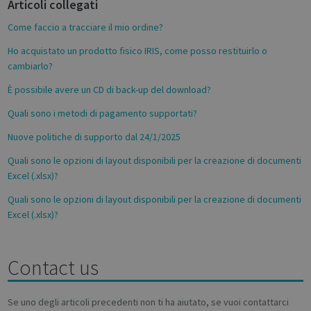
Articoli collegati
o
novo_vt
support.irislink.com
Session
k
Come faccio a tracciare il mio ordine?
VISITOR_PRIVACY_METADATA
5 month
YouTube
4 weeks
.youtube.com
Ho acquistato un prodotto fisico IRIS, come posso restituirlo o
cambiarlo?
È possibile avere un CD di back-up del download?
Quali sono i metodi di pagamento supportati?
Nuove politiche di supporto dal 24/1/2025
Quali sono le opzioni di layout disponibili per la creazione di documenti
Excel (.xlsx)?
Google
Privacy Policy
Quali sono le opzioni di layout disponibili per la creazione di documenti
Excel (.xlsx)?
Contact us
CookieScriptConsent
1 month
CookieScript
support.irislink.com
Se uno degli articoli precedenti non ti ha aiutato, se vuoi contattarci