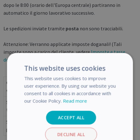
dopo le 8:00 (orario dell'Europa centrale) partiranno in
automatico il giorno lavorativo successivo.
Le spedizioni inviate tramite
posta
non sono tracciabili.
Attenzione: Verranno applicate imposte doganali! (Tali
imposte sono a carico del cliente, vedere
Imposte e tasse
doganali
)
This website uses cookies
This website uses cookies to improve
Opzioni di
user experience. By using our website you
Tempi di consegna
consegna
consent to all cookies in accordance with
our Cookie Policy.
Read more
Spedizione
3-6 giorni
tramite DHL
ACCEPT ALL
Spedizione
7-21 giorni (SPEDIZIONI
postale
NON TRACCIABILI!)
DECLINE ALL