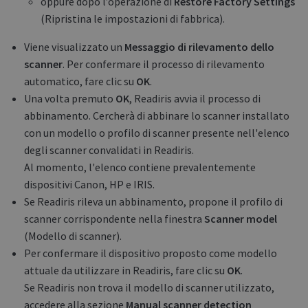
oppure dopo l’operazione di
Restore Factory Settings
(Ripristina le impostazioni di fabbrica).
Viene visualizzato un
Messaggio di rilevamento dello
scanner
. Per confermare il processo di rilevamento
automatico, fare clic su
OK
.
Una volta premuto
OK
, Readiris avvia il processo di
abbinamento. Cercherà di abbinare lo scanner installato
con un modello o profilo di scanner presente nell'elenco
degli scanner convalidati in Readiris.
Al momento, l'elenco contiene prevalentemente
dispositivi Canon, HP e IRIS.
Se Readiris rileva un abbinamento, propone il profilo di
scanner corrispondente nella finestra
Scanner model
(Modello di scanner).
Per confermare il dispositivo proposto come modello
attuale da utilizzare in Readiris, fare clic su
OK
.
Se Readiris non trova il modello di scanner utilizzato,
accedere alla sezione
Manual scanner detection