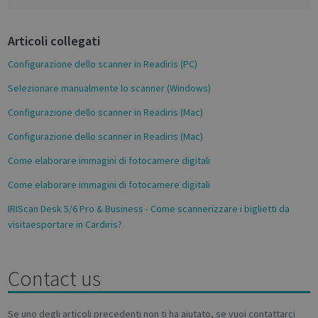
b
o
Articoli collegati
o
k
Configurazione dello scanner in Readiris (PC)
Selezionare manualmente lo scanner (Windows)
Configurazione dello scanner in Readiris (Mac)
Configurazione dello scanner in Readiris (Mac)
Come elaborare immagini di fotocamere digitali
novo_sessionid
.support.irislink.com
Session
Come elaborare immagini di fotocamere digitali
IRIScan Desk 5/6 Pro & Business - Come scannerizzare i biglietti da
visitaesportare in Cardiris?
Provider /
Name
Expiration
Description
Name
Domain
Provider / Domain
Expiration
Descri
Provider /
Name
Expiration
Description
_ga
_gcl_au
1 year 1
2 months
This cookie
Used 
Google LLC
Google LLC
Contact us
Domain
month
4 weeks
name is
Googl
.irislink.com
.irislink.com
associated
AdSen
__Secure-
.youtube.com
5 months
with
exper
ROLLOUT_TOKEN
4 weeks
Google
with
Se uno degli articoli precedenti non ti ha aiutato, se vuoi contattarci