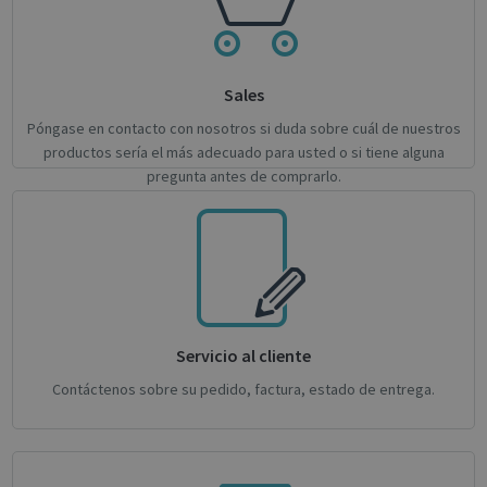
1st pa
.linkedin.com
Google
cookie
Analytics to
ensur
persist
prope
session
functi
state.
this w
Sales
optiMonkSession
support.irislink.com
Session
We sto
Sessio
Póngase en contacto con nosotros si duda sobre cuál de nuestros
here, 
productos sería el más adecuado para usted o si tiene alguna
the cu
sessio
pregunta antes de comprarlo.
visitor
cookie
after 
curre
sessio
IDE
1 year 3
This c
Google LLC
weeks
set by
.doubleclick.net
Double
and ca
out
Servicio al cliente
infor
about
end u
Contáctenos sobre su pedido, factura, estado de entrega.
the we
and a
advert
that t
user 
seen 