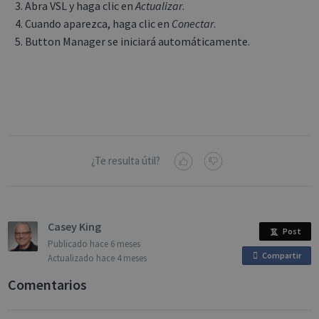
Abra VSL y haga clic en
Actualizar
.
Cuando aparezca, haga clic en
Conectar
.
Button Manager se iniciará automáticamente.
Google
Privacy Policy
CookieScriptConsent
1 month
CookieScript
support.irislink.com
¿Te resulta útil?
Casey King
Post
Publicado
hace 6 meses
Compartir
o
Actualizado
hace 4 meses
n
Comentarios
F
a