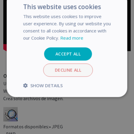
This website uses cookies
This website uses cookies to improve
user experience. By using our website you
consent to all cookies in accordance with
our Cookie Policy.
Read more
ACCEPT ALL
DECLINE ALL
Opción 3 — Escanear con Capture Tool
Una herramienta sencilla disponible en el menú Inicio de
SHOW DETAILS
Windows.
Strictly
Performance
Crea solo archivos de imagen.
necessary
Targeting
Functionality
Analytics
Formatos disponibles:• JPEG
• BMP