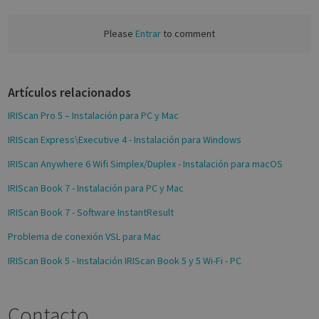
c
novo_sessionid
.support.irislink.com
Session
e
Please
Entrar
to comment
b
o
o
Artículos relacionados
k
Provider /
Name
Expiration
Description
Name
Domain
Provider / Domain
Expiration
Descri
IRIScan Pro 5 – Instalación para PC y Mac
Provider /
Name
Expiration
Description
_ga
_gcl_au
1 year 1
2 months
This cookie
Used 
Google LLC
Google LLC
Domain
month
4 weeks
name is
Googl
.irislink.com
.irislink.com
IRIScan Express\Executive 4 - Instalación para Windows
associated
AdSen
__Secure-
.youtube.com
5 months
with
exper
ROLLOUT_TOKEN
4 weeks
IRIScan Anywhere 6 Wifi Simplex/Duplex - Instalación para macOS
Google
with
Universal
adver
IRIScan Book 7 - Instalación para PC y Mac
Analytics -
effici
which is a
across
significant
websit
IRIScan Book 7 - Software InstantResult
update to
their 
Google's
Problema de conexión VSL para Mac
more
_fbp
2 months
Used 
Meta Platform Inc.
commonly
4 weeks
to del
.irislink.com
used
series
IRIScan Book 5 - Instalación IRIScan Book 5 y 5 Wi-Fi - PC
analytics
adver
service.
produ
This cookie
as rea
is used to
biddi
Contacto
distinguish
third 
unique
advert