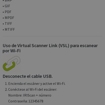
• GIF
• PDF
• MPDF
Strictly necessary
Performance
• TIFF
Targeting
Functionality
Analytics
• MTIFF
Strictly necessary cookies allow core website
functionality such as user login and account
management. The website cannot be used
Uso de Virtual Scanner Link (VSL) para escanear
properly without strictly necessary cookies.
por Wi‑Fi
Name
Provider / Domain
Expiratio
novo_vt
support.irislink.com
Session
VISITOR_PRIVACY_METADATA
5 month
YouTube
4 weeks
.youtube.com
Desconecte el cable USB.
Encienda el escáner y active el Wi‑Fi.
Conéctese al Wi‑Fi del escáner:
Nombre: IRIScan + número
Contraseña: 12345678