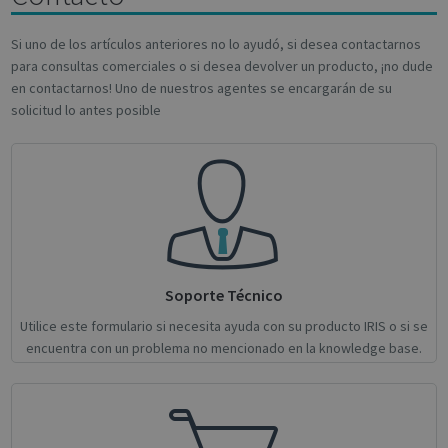
users by
assigning a
VISITOR_INFO1_LIVE
5 months
This c
Google LLC
randomly
4 weeks
set by
.youtube.com
Si uno de los artículos anteriores no lo ayudó, si desea contactarnos
generated
Youtu
para consultas comerciales o si desea devolver un producto, ¡no dude
number as
keep t
a client
user
en contactarnos! Uno de nuestros agentes se encargarán de su
identifier. It
prefe
solicitud lo antes posible
is included
for Y
in each
video
page
embed
request in
sites;i
a site and
deter
used to
wheth
calculate
websit
visitor,
is usi
session and
new o
campaign
versio
data for the
Youtu
sites
interf
analytics
reports.
Soporte Técnico
bcookie
1 year
This is
Microsoft
Micro
Corporation
_ga_Y21B1CJBSQ
.irislink.com
1 year 1
This cookie
1st pa
.linkedin.com
Utilice este formulario si necesita ayuda con su producto IRIS o si se
month
is used by
cookie
encuentra con un problema no mencionado en la knowledge base.
Google
sharin
Analytics to
conten
persist
websit
session
social
state.
lidc
1 day
This is
Microsoft
_ga_XNJS6PHT1N
.irislink.com
1 year 1
This cookie
Micro
Corporation
month
is used by