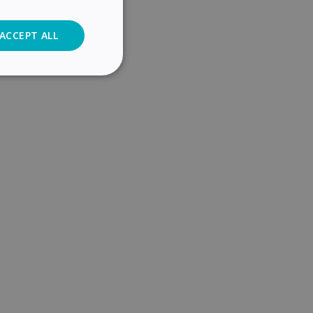
ACCEPT ALL
Analytics
cs
. The website cannot
user's consent and
on with the site. It
sent regarding
ngs, ensuring that
 future sessions.