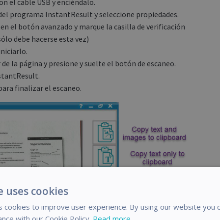
n el cable USB y enciéndalo.
 del programa InstantResult y seleccione propiedades.
 en el botón avanzado y marque la casilla de verificación
ólo debe hacerse esta vez)
niciarlo.
 de la página y presione y suelte el botón de escaneo.
stantResult.
ara finalizar el escaneo.
e uses cookies
 cookies to improve user experience. By using our website you c
ance with our Cookie Policy.
Read more