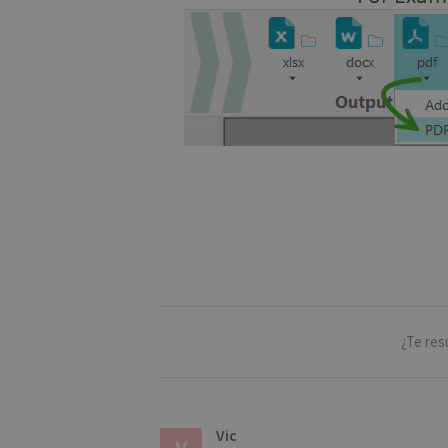
optiMonkSession
IDE
YSC
li_gc
optiMonkClientId
optiMonkClient
¿Te resu
Vic