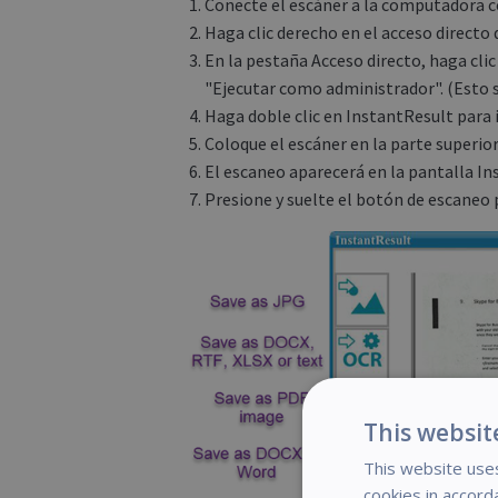
Conecte el escáner a la computadora co
Haga clic derecho en el acceso directo
En la pestaña Acceso directo, haga clic
"Ejecutar como administrador". (Esto s
Haga doble clic en InstantResult para i
Coloque el escáner en la parte superior
El escaneo aparecerá en la pantalla In
Presione y suelte el botón de escaneo p
This websit
This website uses
cookies in accord