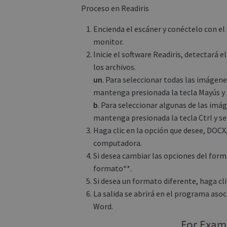
Proceso en Readiris
CookieScriptConse
Encienda el escáner y conéctelo con el
monitor.
novo_sessionid
Inicie el software Readiris, detectará 
los archivos.
un
. Para seleccionar todas las imágene
Name
Name
mantenga presionada la tecla Mayús y s
Name
_gcl_au
b
. Para seleccionar algunas de las imá
_ga
__Secure-ROLLOU
mantenga presionada la tecla Ctrl y s
_fbp
Haga clic en la opción que desee, DOCX
computadora.
VISITOR_INFO1_LIV
Si desea cambiar las opciones del forma
_ga_Y21B1CJBSQ
formato**.
Si desea un formato diferente, haga cli
_ga_XNJS6PHT1N
bcookie
La salida se abrirá en el programa asoc
Word.
lidc