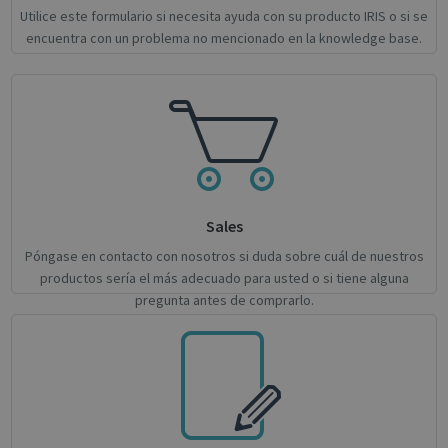
sessio
Utilice este formulario si necesita ayuda con su producto IRIS o si se
visitor
cookie
encuentra con un problema no mencionado en la knowledge base.
after 
curre
sessio
IDE
1 year 3
This c
Google LLC
weeks
set by
.doubleclick.net
Double
and ca
out
infor
about
end u
the we
Sales
and a
advert
Póngase en contacto con nosotros si duda sobre cuál de nuestros
that t
user 
productos sería el más adecuado para usted o si tiene alguna
seen 
visitin
pregunta antes de comprarlo.
said w
YSC
Session
This c
Google LLC
set by
.youtube.com
YouTu
track 
embe
videos
li_gc
5 months
Used t
LinkedIn