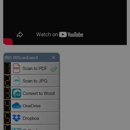
functionality such as user login and account
management. The website cannot be used
properly without strictly necessary cookies.
Name
Provider / Domain
Expiratio
novo_vt
support.irislink.com
Session
VISITOR_PRIVACY_METADATA
5 month
YouTube
4 weeks
.youtube.com
Google
Privacy Policy