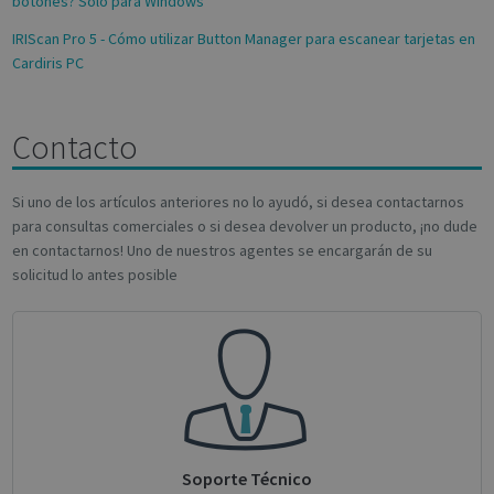
botones? Sólo para Windows
a site and
deter
used to
wheth
IRIScan Pro 5 - Cómo utilizar Button Manager para escanear tarjetas en
calculate
websit
visitor,
is usi
Cardiris PC
session and
new o
campaign
versio
data for the
Youtu
sites
interf
Contacto
analytics
reports.
bcookie
1 year
This is
Microsoft
Micro
Corporation
_ga_Y21B1CJBSQ
.irislink.com
1 year 1
This cookie
1st pa
.linkedin.com
month
is used by
Si uno de los artículos anteriores no lo ayudó, si desea contactarnos
cookie
Google
sharin
para consultas comerciales o si desea devolver un producto, ¡no dude
Analytics to
conten
persist
websit
en contactarnos! Uno de nuestros agentes se encargarán de su
session
social
solicitud lo antes posible
state.
lidc
1 day
This is
Microsoft
_ga_XNJS6PHT1N
.irislink.com
1 year 1
This cookie
Micro
Corporation
month
is used by
1st pa
.linkedin.com
Google
cookie
Analytics to
ensur
persist
prope
session
functi
state.
this w
optiMonkSession
support.irislink.com
Session
We sto
Sessio
here, 
Soporte Técnico
the cu