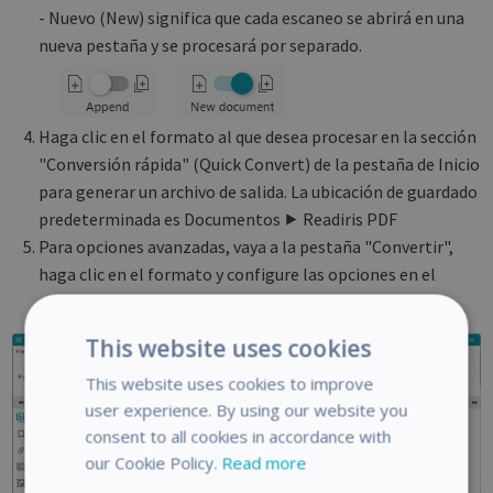
- Nuevo (New) significa que cada escaneo se abrirá en una
nueva pestaña y se procesará por separado.
Haga clic en el formato al que desea procesar en la sección
"Conversión rápida" (Quick Convert) de la pestaña de Inicio
para generar un archivo de salida. La ubicación de guardado
predeterminada es Documentos ⯈ Readiris PDF
Para opciones avanzadas, vaya a la pestaña "Convertir",
haga clic en el formato y configure las opciones en el
panel derecho que aparece.
This website uses cookies
This website uses cookies to improve
user experience. By using our website you
consent to all cookies in accordance with
our Cookie Policy.
Read more