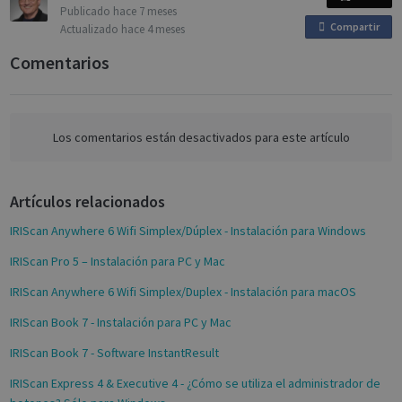
Provider /
Publicado
hace 7 meses
Name
Expiration
Description
_ga
_gcl_au
1 year 1
2 months
This cookie
Used 
Google LLC
Google LLC
Domain
Compartir
o
Actualizado
hace 4 meses
month
4 weeks
name is
Googl
.irislink.com
.irislink.com
associated
AdSen
n
__Secure-
.youtube.com
5 months
Comentarios
with
exper
ROLLOUT_TOKEN
4 weeks
F
Google
with
Universal
adver
a
Analytics -
effici
which is a
across
c
significant
websit
e
update to
their 
Los comentarios están desactivados para este artículo
Google's
b
more
_fbp
2 months
Used 
Meta Platform Inc.
commonly
4 weeks
to del
.irislink.com
o
used
series
Artículos relacionados
analytics
o
adver
service.
produ
k
This cookie
as rea
IRIScan Anywhere 6 Wifi Simplex/Dúplex - Instalación para Windows
is used to
biddi
distinguish
third 
IRIScan Pro 5 – Instalación para PC y Mac
unique
advert
users by
assigning a
VISITOR_INFO1_LIVE
5 months
This c
Google LLC
IRIScan Anywhere 6 Wifi Simplex/Duplex - Instalación para macOS
randomly
4 weeks
set by
.youtube.com
generated
Youtu
IRIScan Book 7 - Instalación para PC y Mac
number as
keep t
a client
user
identifier. It
prefe
IRIScan Book 7 - Software InstantResult
is included
for Y
in each
video
IRIScan Express 4 & Executive 4 - ¿Cómo se utiliza el administrador de
page
embed
request in
sites;i