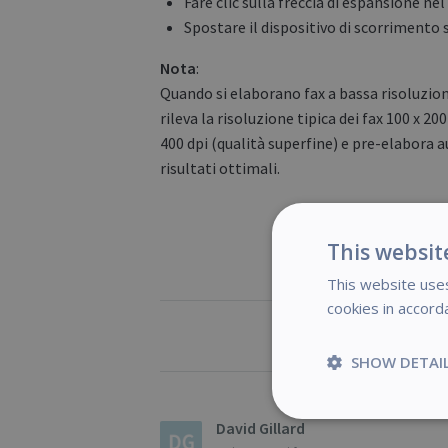
Fare clic sulla freccia di espansione ne
Spostare il dispositivo di scorrimento 
Nota
:
Quando si elaborano fax a bassa risoluzion
rileva la risoluzione tipica dei fax 100 x 20
400 dpi (qualità superfine) e pre-elabora
risultati ottimali.
This websit
This website uses
cookies in accord
Ut
SHOW DETAI
Strictly
David Gillard
necessary