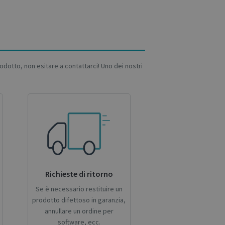
Description
 with
ing their services
nalytics - which is
analytics service.
igning a randomly
isement products
 in each page
advertisers
rodotto, non esitare a contattarci! Uno dei nostri
n and campaign data
 of user
 sites;it can also
ion state.
sing the new or old
ion state.
 sharing the
at ensures the
current session of
Richieste di ritorno
rrent session.
Se è necessario restituire un
es out information
nd any advertising
prodotto difettoso in garanzia,
ting the said
annullare un ordine per
software, ecc.