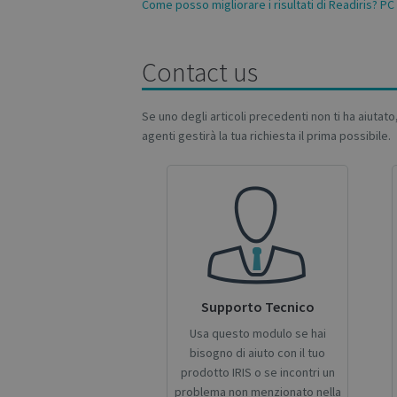
Come posso migliorare i risultati di Readiris? PC
Name
Name
Name
_gcl_au
Contact us
_ga
__Secure-ROLLOU
_fbp
Se uno degli articoli precedenti non ti ha aiutato
VISITOR_INFO1_LIV
agenti gestirà la tua richiesta il prima possibile.
_ga_Y21B1CJBSQ
_ga_XNJS6PHT1N
bcookie
lidc
optiMonkSession
Supporto Tecnico
Usa questo modulo se hai
IDE
bisogno di aiuto con il tuo
prodotto IRIS o se incontri un
problema non menzionato nella