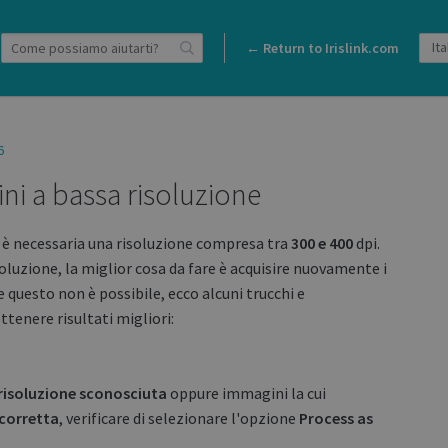
← Return to Irislink.com
6
i a bassa risoluzione
s, è necessaria una risoluzione compresa tra
300 e 400
dpi.
luzione, la miglior cosa da fare è acquisire nuovamente i
 questo non è possibile, ecco alcuni trucchi e
tenere risultati migliori:
risoluzione sconosciuta
oppure immagini la cui
 corretta
, verificare di selezionare l'opzione
Process as