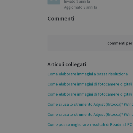
Inviato
9 anni fa
Aggiornato
8 anni fa
Commenti
S
Strictly necessary c
I commenti per 
be used properly wit
Name
Articoli collegati
novo_vt
Come elaborare immagini a bassa risoluzione
VISITOR_PRIVACY
Come elaborare immagini di fotocamere digitali
Come elaborare immagini di fotocamere digitali
CookieScriptConse
Come si usa lo strumento Adjust (Ritocca)? (Wi
Come si usa lo strumento Adjust (Ritocca)? (Wi
novo_sessionid
Come posso migliorare i risultati di Readiris? PC