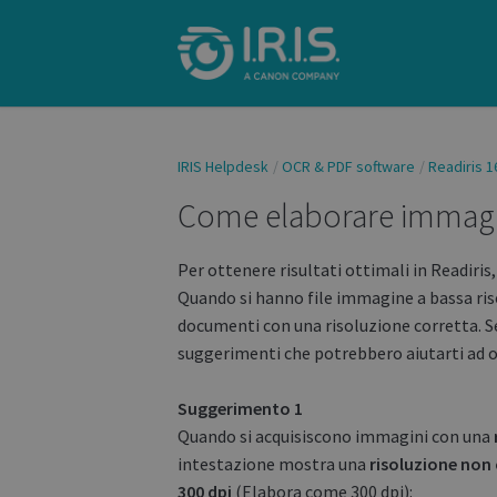
IRIS Helpdesk
OCR & PDF software
Readiris 1
Come elaborare immagin
Per ottenere risultati ottimali in Readiri
Quando si hanno file immagine a bassa riso
documenti con una risoluzione corretta. Se
suggerimenti che potrebbero aiutarti ad ot
Suggerimento 1
Quando si acquisiscono immagini con una
intestazione mostra una
risoluzione non
300 dpi
(Elabora come 300 dpi):