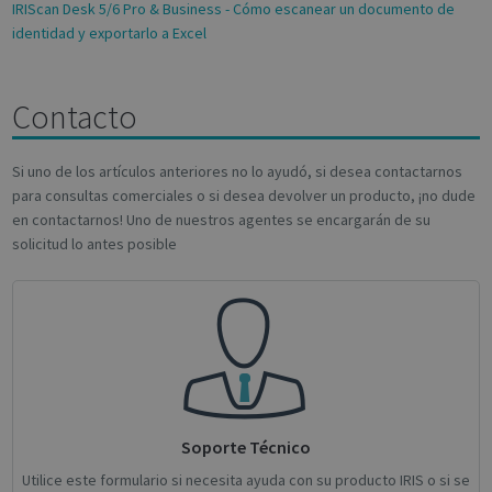
IRIScan Desk 5/6 Pro & Business - Cómo escanear un documento de
Targeting
Functionality
Analytics
identidad y exportarlo a Excel
Contacto
Strictly necessary
Performance
Si uno de los artículos anteriores no lo ayudó, si desea contactarnos
Targeting
Functionality
Analytics
para consultas comerciales o si desea devolver un producto, ¡no dude
en contactarnos! Uno de nuestros agentes se encargarán de su
Strictly necessary cookies allow core website
solicitud lo antes posible
functionality such as user login and account
management. The website cannot be used
properly without strictly necessary cookies.
Name
Provider / Domain
Expiratio
novo_vt
support.irislink.com
Session
VISITOR_PRIVACY_METADATA
5 month
YouTube
4 weeks
.youtube.com
Soporte Técnico
Utilice este formulario si necesita ayuda con su producto IRIS o si se