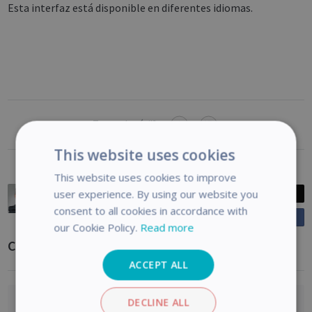
Esta interfaz está disponible en diferentes idiomas.
¿Te resulta útil?
This website uses cookies
This website uses cookies to improve
Baptiste Roy
user experience. By using our website you
Post
Publicado
hace 7 años
consent to all cookies in accordance with
Compartir
o
Actualizado
hace 4 meses
our Cookie Policy.
Read more
n
Comentarios
F
ACCEPT ALL
a
c
e
DECLINE ALL
Los comentarios están desactivados para este artículo