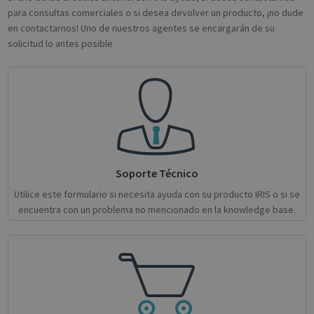
novo_vt
support.irislink.com
Session
para consultas comerciales o si desea devolver un producto, ¡no dude
en contactarnos! Uno de nuestros agentes se encargarán de su
VISITOR_PRIVACY_METADATA
5 month
YouTube
4 weeks
.youtube.com
solicitud lo antes posible
Soporte Técnico
Google
Utilice este formulario si necesita ayuda con su producto IRIS o si se
Privacy Policy
encuentra con un problema no mencionado en la knowledge base.
CookieScriptConsent
1 month
CookieScript
support.irislink.com