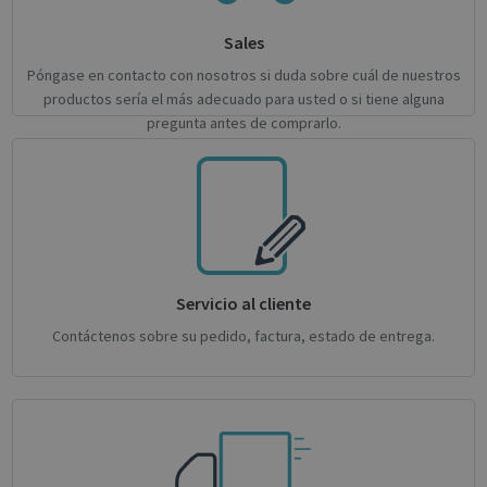
Sales
Póngase en contacto con nosotros si duda sobre cuál de nuestros
productos sería el más adecuado para usted o si tiene alguna
pregunta antes de comprarlo.
novo_sessionid
.support.irislink.com
Session
Servicio al cliente
Contáctenos sobre su pedido, factura, estado de entrega.
Provider /
Name
Expiration
Description
Name
Domain
Provider / Domain
Expiration
Descri
Provider /
Name
Expiration
Description
_ga
_gcl_au
1 year 1
2 months
This cookie
Used 
Google LLC
Google LLC
Domain
month
4 weeks
name is
Googl
.irislink.com
.irislink.com
associated
AdSen
__Secure-
.youtube.com
5 months
with
exper
ROLLOUT_TOKEN
4 weeks
Google
with