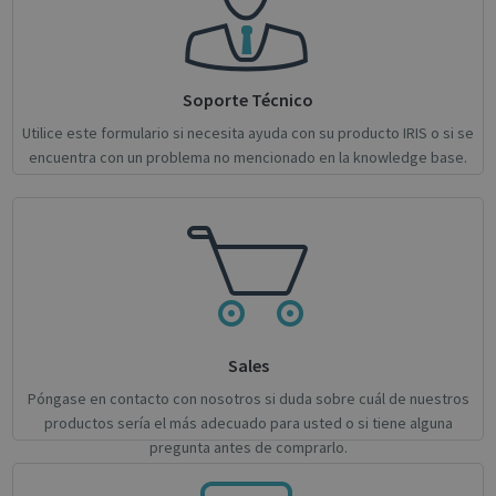
month
is used by
cookie
Google
sharin
Analytics to
conten
persist
websit
session
social
state.
Soporte Técnico
lidc
1 day
This is
Microsoft
_ga_XNJS6PHT1N
.irislink.com
1 year 1
This cookie
Micro
Corporation
Utilice este formulario si necesita ayuda con su producto IRIS o si se
month
is used by
1st pa
.linkedin.com
Google
cookie
encuentra con un problema no mencionado en la knowledge base.
Analytics to
ensur
persist
prope
session
functi
state.
this w
optiMonkSession
support.irislink.com
Session
We sto
Sessio
here, 
the cu
sessio
visitor
cookie
after 
Sales
curre
sessio
Póngase en contacto con nosotros si duda sobre cuál de nuestros
IDE
1 year 3
This c
Google LLC
productos sería el más adecuado para usted o si tiene alguna
weeks
set by
.doubleclick.net
pregunta antes de comprarlo.
Double
and ca
out
infor