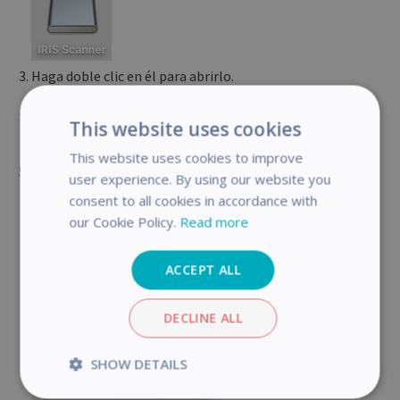
Haga doble clic en él para abrirlo.
Haga clic o Control clic con el botón derecho del ratón en
This website uses cookies
IRIS SCANNER.pkg para instalarlo.
This website uses cookies to improve
Aparecerá un mensaje «System Extension blocked»
user experience. By using our website you
(Extensión del sistema bloqueada). (Esto es bueno)
consent to all cookies in accordance with
our Cookie Policy.
Read more
ACCEPT ALL
DECLINE ALL
SHOW DETAILS