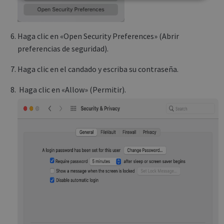
Strictly
Performance
necessary
Haga clic en «Open Security Preferences» (Abrir
Targeting
Functionality
Analytics
preferencias de seguridad).
Haga clic en el candado y escriba su contraseña.
Haga clic en «Allow» (Permitir).
Strictly necessary
Performance
Targeting
Functionality
Analytics
Strictly necessary cookies allow core website
functionality such as user login and account
management. The website cannot be used
properly without strictly necessary cookies.
Name
Provider / Domain
Expiratio
novo_vt
support.irislink.com
Session
VISITOR_PRIVACY_METADATA
5 month
YouTube
4 weeks
.youtube.com