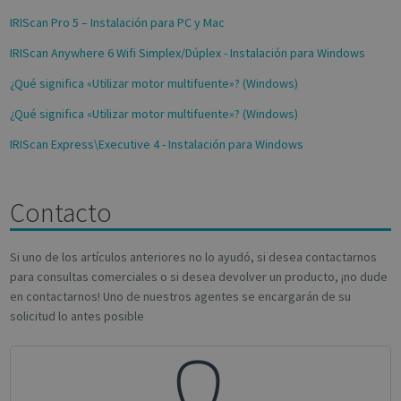
more
_fbp
2 months
Used 
Meta Platform Inc.
commonly
4 weeks
to del
.irislink.com
IRIScan Pro 5 – Instalación para PC y Mac
used
series
analytics
adver
IRIScan Anywhere 6 Wifi Simplex/Dúplex - Instalación para Windows
service.
produ
This cookie
as rea
is used to
¿Qué significa «Utilizar motor multifuente»? (Windows)
biddi
distinguish
third 
unique
advert
¿Qué significa «Utilizar motor multifuente»? (Windows)
users by
assigning a
VISITOR_INFO1_LIVE
5 months
This c
Google LLC
IRIScan Express\Executive 4 - Instalación para Windows
randomly
4 weeks
set by
.youtube.com
generated
Youtu
number as
keep t
a client
user
identifier. It
prefe
Contacto
is included
for Y
in each
video
page
embed
request in
sites;i
Si uno de los artículos anteriores no lo ayudó, si desea contactarnos
a site and
deter
used to
wheth
para consultas comerciales o si desea devolver un producto, ¡no dude
calculate
websit
visitor,
en contactarnos! Uno de nuestros agentes se encargarán de su
is usi
session and
new o
solicitud lo antes posible
campaign
versio
data for the
Youtu
sites
interf
analytics
reports.
bcookie
1 year
This is
Microsoft
Micro
Corporation
_ga_Y21B1CJBSQ
.irislink.com
1 year 1
This cookie
1st pa
.linkedin.com