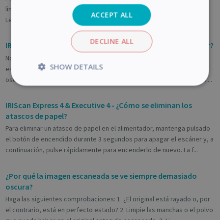
limpio? 2. Elimine cualquier resto del original antes de escanearlo. 3.
ACCEPT ALL
Levante la cubierta superior y limpie los rodillos y e...
DECLINE ALL
IRIScan Express 4 & Executive 4 - ¿Cómo se calibra el escáner?
Nota importante: Realice la calibración del escáner solo si la imagen
SHOW DETAILS
escaneada se muestra borrosa, si el color es anómalo (p. ej. más
oscuro de lo normal), si se han escaneado más de 8000 documentos ...
Strictly
Performance
necessary
IRIScan Express 4 & Executive 4 - ¿Cómo se eliminan los
atascos de papel?
Para eliminar un atasco de papel en el alimentador, mantenga pulsado
Targeting
Functionality
Analytics
el botón de encendido durante 3 segundos para apagar el escáner y, a
continuación, pulse rápidamente para encenderlo de nuevo. La f...
¿Por qué la imagen escaneada se ve siempre demasiado
oscura?
Strictly necessary
Performance
Haga las siguientes comprobaciones: 1. ¿El original está rayado o, por
Targeting
Functionality
Analytics
el contrario, está en perfecto estado? 2. Limpie las manchas o el polvo