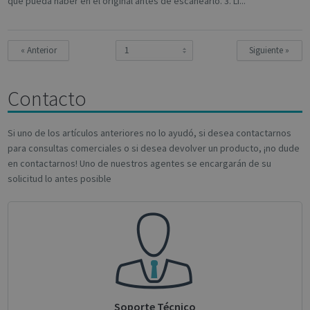
que pueda haber en el original antes de escanearlo. 3. Li...
Strictly necessary cookies allow core website
functionality such as user login and account
management. The website cannot be used
properly without strictly necessary cookies.
« Anterior
Siguiente »
Name
Provider / Domain
Expiratio
novo_vt
support.irislink.com
Session
Contacto
VISITOR_PRIVACY_METADATA
5 month
YouTube
4 weeks
.youtube.com
Si uno de los artículos anteriores no lo ayudó, si desea contactarnos
para consultas comerciales o si desea devolver un producto, ¡no dude
en contactarnos! Uno de nuestros agentes se encargarán de su
solicitud lo antes posible
Google
Privacy Policy
Soporte Técnico