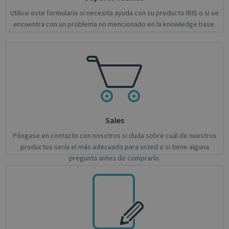
Utilice este formulario si necesita ayuda con su producto IRIS o si se
encuentra con un problema no mencionado en la knowledge base.
CookieScriptConsent
1 month
CookieScript
support.irislink.com
Sales
Póngase en contacto con nosotros si duda sobre cuál de nuestros
productos sería el más adecuado para usted o si tiene alguna
pregunta antes de comprarlo.
novo_sessionid
.support.irislink.com
Session
Provider /
Name
Expiration
Description