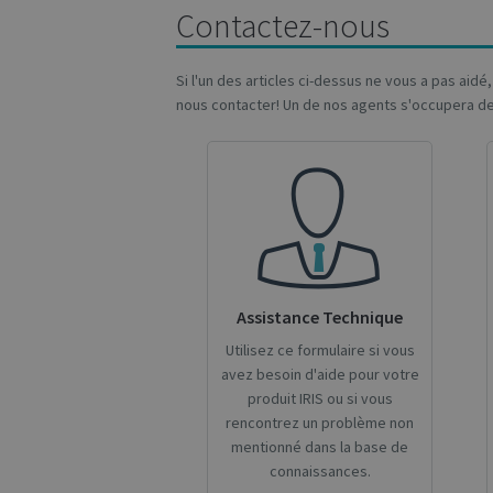
Contactez-nous
Si l'un des articles ci-dessus ne vous a pas aid
CookieScriptConse
nous contacter! Un de nos agents s'occupera d
novo_sessionid
Name
Name
Name
_gcl_au
_ga
__Secure-ROLLOU
Assistance Technique
_fbp
Utilisez ce formulaire si vous
avez besoin d'aide pour votre
VISITOR_INFO1_LIV
produit IRIS ou si vous
_ga_Y21B1CJBSQ
rencontrez un problème non
mentionné dans la base de
_ga_XNJS6PHT1N
bcookie
connaissances.