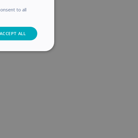
onsent to all
ACCEPT ALL
Analytics
cs
. The website cannot
user's consent and