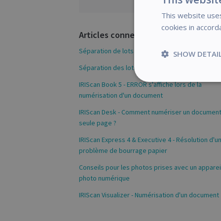
This website uses
cookies in accord
Articles connexes
Séparation de lots de documents
SHOW DETAI
Séparation des lots de fichiers image
Strictly
IRIScan Book 5 - ERROR s'affiche lors de la
necessary
numérisation d'un document
IRIScan Desk - Comment numériser un document
seule page ?
IRIScan Express 4 & Executive 4 - Résolution d'u
S
problème de bourrage papier
Conseils pour les photos prises avec un apparei
Strictly necessary c
be used properly wit
photo numérique
Name
IRIScan Visualizer - Numérisation d'un document
novo_vt
VISITOR_PRIVACY