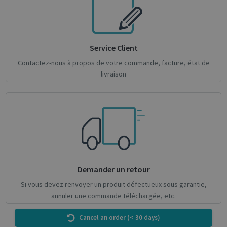
CookieScriptConsent
1 month
Service Client
CookieScript
support.irislink.com
Contactez-nous à propos de votre commande, facture, état de
livraison
Demander un retour
novo_sessionid
.support.irislink.com
Session
Si vous devez renvoyer un produit défectueux sous garantie,
annuler une commande téléchargée, etc.
Cancel an order (< 30 days)