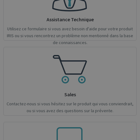
Targeting
Functionality
Analytics
Strictly necessary cookies allow core website
functionality such as user login and account
Assistance Technique
management. The website cannot be used
properly without strictly necessary cookies.
Utilisez ce formulaire si vous avez besoin d'aide pour votre produit
IRIS ou si vous rencontrez un problème non mentionné dans la base
Name
Provider / Domain
Expiratio
de connaissances.
novo_vt
support.irislink.com
Session
VISITOR_PRIVACY_METADATA
5 month
YouTube
4 weeks
.youtube.com
Sales
Contactez-nous si vous hésitez sur le produit qui vous conviendrait,
ou si vous avez des questions sur la prévente.
Google
Privacy Policy