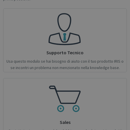
Strictly necessary
Performance
Targeting
Functionality
Analytics
Strictly necessary cookies allow core website
functionality such as user login and account
management. The website cannot be used
properly without strictly necessary cookies.
Name
Provider / Domain
Expiratio
Supporto Tecnico
novo_vt
support.irislink.com
Session
Usa questo modulo se hai bisogno di aiuto con il tuo prodotto IRIS o
se incontri un problema non menzionato nella knowledge base.
VISITOR_PRIVACY_METADATA
5 month
YouTube
4 weeks
.youtube.com
Sales