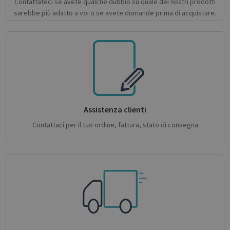
Contattateci se avete qualche dubbio su quale dei nostri prodotti
Google
sarebbe più adatto a voi o se avete domande prima di acquistare.
Privacy Policy
CookieScriptConsent
1 month
CookieScript
support.irislink.com
Assistenza clienti
Contattaci per il tuo ordine, fattura, stato di consegna
novo_sessionid
.support.irislink.com
Session