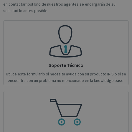
en contactarnos! Uno de nuestros agentes se encargarán de su
solicitud lo antes posible
novo_sessionid
.support.irislink.com
Session
Soporte Técnico
Utilice este formulario si necesita ayuda con su producto IRIS o si se
encuentra con un problema no mencionado en la knowledge base.
Provider /
Name
Expiration
Description
Name
Domain
Provider / Domain
Expiration
Descri
Provider /
Name
Expiration
Description
_ga
_gcl_au
1 year 1
2 months
This cookie
Used 
Google LLC
Google LLC
Domain
month
4 weeks
name is
Googl
.irislink.com
.irislink.com
associated
AdSen
__Secure-
.youtube.com
5 months
with
exper
ROLLOUT_TOKEN
4 weeks
Google
with
Universal
adver