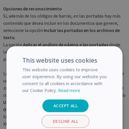
Opciones de reconocimiento
Si, además de los códigos de barras, en las portadas hay más
contenido que desea incluir en los documentos que genere,
seleccione la opción
Incluir las portadas en los archivos de
texto
.
La opción
Aplicar el análisis de página a las portadas
divide
las portadas en
zonas de reconocimiento
, al igual que las
páginas normales.
This website uses cookies
This website uses cookies to improve
La opción
Aplicar un formato a las portadas
permite utilizar
user experience. By using our website you
una plantilla de división en zonas para dividir las portadas en
consent to all cookies in accordance with
zonas de reconocimiento. Encontrará más información sobre
our Cookie Policy.
Read more
cómo utilizar las plantillas de división en zonas en el apartado
Utilizar plantillas de división en zonas
de la
Guía del usuario
.
ACCEPT ALL
Opciones de indexación
Si quiere que Readiris genere un archivo de índice en formato
DECLINE ALL
XML con información detallada sobre los documentos