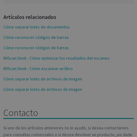
novo_vt
support.irislink.com
Session
b
o
VISITOR_PRIVACY_METADATA
5 month
YouTube
4 weeks
.youtube.com
Artículos relacionados
o
k
Cómo separar lotes de documentos
Cómo reconocer códigos de barras
Cómo reconocer códigos de barras
IRIScan Desk - Cómo optimizar los resultados del escaneo
IRIScan Desk - Cómo escanear un libro
Cómo separar lotes de archivos de imagen
Google
Privacy Policy
Cómo separar lotes de archivos de imagen
Contacto
CookieScriptConsent
1 month
CookieScript
support.irislink.com
Si uno de los artículos anteriores no lo ayudó, si desea contactarnos
para consultas comerciales o si desea devolver un producto, ¡no dude