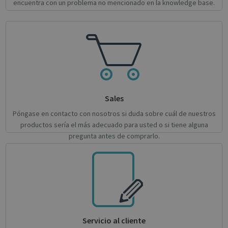
encuentra con un problema no mencionado en la knowledge base.
management. The website cannot be used
properly without strictly necessary cookies.
Name
Provider / Domain
Expiratio
novo_vt
support.irislink.com
Session
VISITOR_PRIVACY_METADATA
5 month
YouTube
4 weeks
.youtube.com
Sales
Póngase en contacto con nosotros si duda sobre cuál de nuestros
productos sería el más adecuado para usted o si tiene alguna
pregunta antes de comprarlo.
Google
Privacy Policy
Servicio al cliente