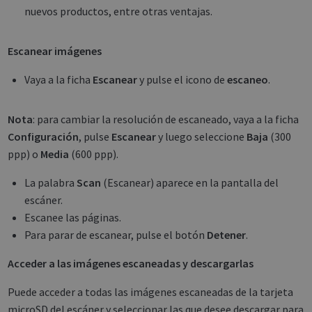
nuevos productos, entre otras ventajas.
Escanear imágenes
Vaya a la ficha
Escanear
y pulse el icono de
escaneo
.
Nota
: para cambiar la resolución de escaneado, vaya a la ficha
Configuración
, pulse
Escanear
y luego seleccione
Baja
(300
ppp) o
Media
(600 ppp).
La palabra
Scan
(Escanear) aparece en la pantalla del
escáner.
Escanee las páginas.
Para parar de escanear, pulse el botón
Detener
.
Acceder a las imágenes escaneadas y descargarlas
Puede acceder a todas las imágenes escaneadas de la tarjeta
microSD del escáner y seleccionar las que desee descargar para