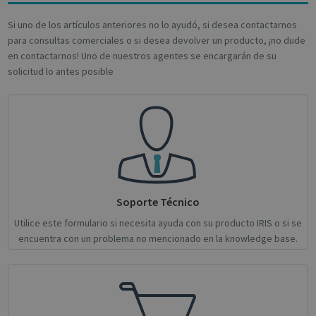
Si uno de los artículos anteriores no lo ayudó, si desea contactarnos
para consultas comerciales o si desea devolver un producto, ¡no dude
Google
en contactarnos! Uno de nuestros agentes se encargarán de su
Privacy Policy
solicitud lo antes posible
CookieScriptConsent
1 month
CookieScript
support.irislink.com
Soporte Técnico
Utilice este formulario si necesita ayuda con su producto IRIS o si se
encuentra con un problema no mencionado en la knowledge base.