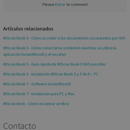
Please
Entrar
to comment
b
o
o
Strictly necessary
Performance
Artículos relacionados
k
Targeting
Functionality
Analytics
IRIScan Book 5 - Cómo acceder a los documentos escaneados por Wifi
Strictly necessary cookies allow core website
IRIScan Book 5 - Cómo conectarse a Internet mientras se utiliza la
functionality such as user login and account
management. The website cannot be used
aplicación InstantResult y el escáner
properly without strictly necessary cookies.
IRIScan Book 5 - Guía rápida de IRIScan Book 5 Wifi para Mac
Name
Provider / Domain
Expiratio
IRIScan Book 5 - Instalación IRIScan Book 5 y 5 Wi-Fi - PC
novo_vt
support.irislink.com
Session
VISITOR_PRIVACY_METADATA
5 month
YouTube
IRIScan Book 7 - Software InstantResult
4 weeks
.youtube.com
IRIScan Book 7 - Instalación para PC y Mac
IRIScan Desk - Cómo escanear un libro
Contacto