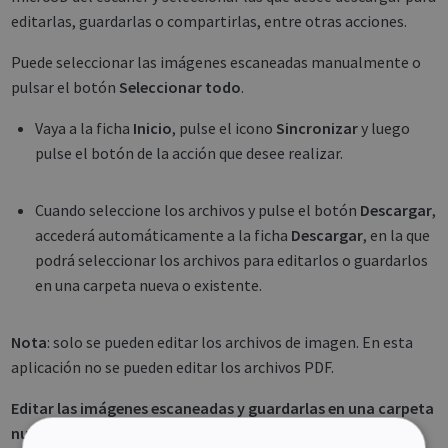
editarlas, guardarlas o compartirlas, entre otras acciones.
Puede seleccionar las imágenes escaneadas manualmente o
pulsar el botón
Seleccionar todo
.
Vaya a la ficha
Inicio
, pulse el icono
Sincronizar
y luego
pulse el botón de la acción que desee realizar.
Cuando seleccione los archivos y pulse el botón
Descargar
,
accederá automáticamente a la ficha
Descargar
, en la que
podrá seleccionar los archivos para editarlos o guardarlos
en una carpeta nueva o existente.
Nota
: solo se pueden editar los archivos de imagen. En esta
aplicación no se pueden editar los archivos PDF.
Editar las imágenes escaneadas y guardarlas en una carpeta
nueva o existente