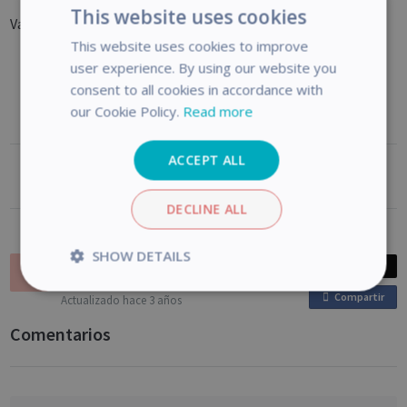
This website uses cookies
Vaya a la ficha
Carpeta
para editar las carpetas y archivos.
This website uses cookies to improve
user experience. By using our website you
consent to all cookies in accordance with
our Cookie Policy.
Read more
ACCEPT ALL
¿Te resulta útil?
DECLINE ALL
SHOW DETAILS
Vic
Post
Publicado
hace 3 años
Strictly
Performance
Compartir
o
Actualizado
hace 3 años
necessary
n
Comentarios
F
a
Targeting
Functionality
Analytics
c
e