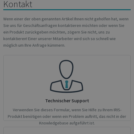
Targeting
Functionality
Analytics
Kontakt
Wenn einer der oben genannten Artikel Ihnen nicht geholfen hat, wenn
Sie uns für Geschäftsanfragen kontaktieren möchten oder wenn Sie
ein Produkt zurückgeben möchten, zögern Sie nicht, uns zu
Strictly necessary
Performance
kontaktieren! Einer unserer Mitarbeiter wird sich so schnell wie
Targeting
Functionality
Analytics
möglich um Ihre Anfrage kümmern.
Strictly necessary cookies allow core website
functionality such as user login and account
management. The website cannot be used
properly without strictly necessary cookies.
Name
Provider / Domain
Expiratio
novo_vt
support.irislink.com
Session
VISITOR_PRIVACY_METADATA
5 month
YouTube
4 weeks
.youtube.com
Technischer Support
Verwenden Sie dieses Formular, wenn Sie Hilfe zu Ihrem IRIS-
Produkt benötigen oder wenn ein Problem auftritt, das nicht in der
Knowledgebase aufgeführt ist.