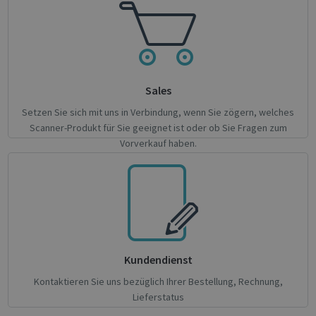
Google
Privacy Policy
Sales
Setzen Sie sich mit uns in Verbindung, wenn Sie zögern, welches
Scanner-Produkt für Sie geeignet ist oder ob Sie Fragen zum
Vorverkauf haben.
CookieScriptConsent
1 month
CookieScript
support.irislink.com
Kundendienst
Kontaktieren Sie uns bezüglich Ihrer Bestellung, Rechnung,
Lieferstatus